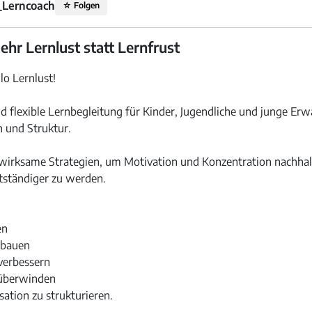
_Lerncoach
☆
Folgen
hr Lernlust statt Lernfrust
lo Lernlust!
und flexible Lernbegleitung für Kinder, Jugendliche und junge Er
n und Struktur.
d wirksame Strategien, um Motivation und Konzentration nachhal
bstständiger zu werden.
en
ubauen
 verbessern
 überwinden
sation zu strukturieren.