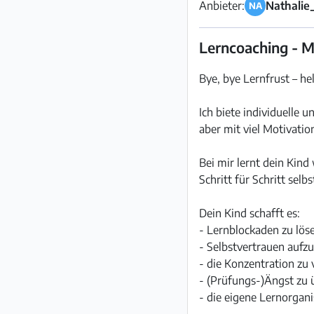
Anbieter:
Nathalie
NA
Lerncoaching - Me
Bye, bye Lernfrust – hel
Ich biete individuelle 
aber mit viel Motivatio
Bei mir lernt dein Kin
Schritt für Schritt sel
Dein Kind schafft es:
- Lernblockaden zu lös
- Selbstvertrauen aufz
- die Konzentration zu
- (Prüfungs-)Ängst zu
- die eigene Lernorgani