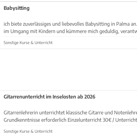
Babysitting
ich biete zuverlässiges und liebevolles Babysitting in Palma an
im Umgang mit Kindern und kümmere mich geduldig, verantw
viel Freude um die kleinen. Ich unterstü...
Sonstige Kurse & Unterricht
Gitarrenunterricht im Inselosten ab 2026
Gitarrenlehrerin unterrichtet klassische Gitarre und Notenlehre Kei
Grundkenntnisse erforderlich Einzelunterricht 30€ / Unterrich
Gruppenunterricht 2-4 Teilnehmer 15 € / Unterrichts...
Sonstige Kurse & Unterricht