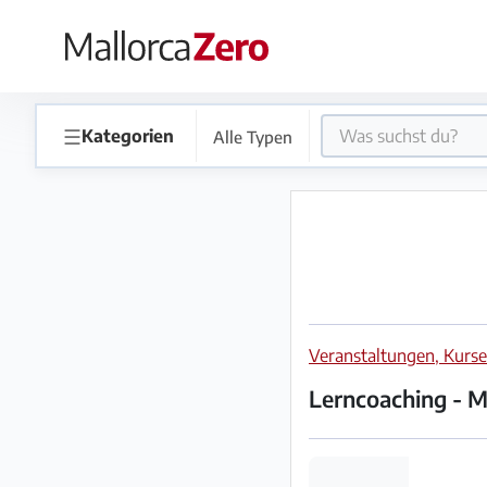
×
Startseite
☰
Kategorien
Alle Typen
Anzeige
aufgeben
Shop
Veranstaltungen, Kurs
Login
Registrieren
Lerncoaching - Me
Premium
Partner