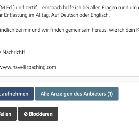
(M.Ed.) und zertif. Lerncoach helfe ich bei allen Fragen rund um 
r Entlastung im Alltag. Auf Deutsch oder Englisch.
bindlich bei mir und wir finden gemeinsam heraus, wie ich dein 
e Nachricht!
r www.navellicoaching.com
t aufnehmen
Alle Anzeigen des Anbieters (1)
eilen
⊘
Blockieren