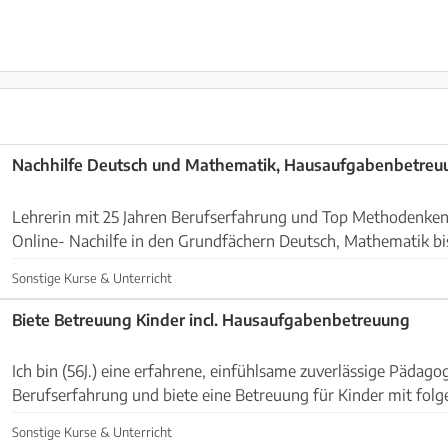
Nachhilfe Deutsch und Mathematik, Hausaufgabenbetreu
Lehrerin mit 25 Jahren Berufserfahrung und Top Methodenken
Online- Nachilfe in den Grundfächern Deutsch, Mathematik bi
übernimmt das gemeinsame Anfertigen der Hausaufgaben....
Sonstige Kurse & Unterricht
Biete Betreuung Kinder incl. Hausaufgabenbetreuung
Ich bin (56J.) eine erfahrene, einfühlsame zuverlässige Pädago
Berufserfahrung und biete eine Betreuung für Kinder mit fol
Schwerpunkten: Abholung von Schule/ Kindergarten Geme...
Sonstige Kurse & Unterricht