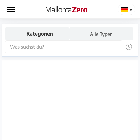
×
☰
Startseite
Kategorien
Alle Typen
Anzeige
aufgeben
Shop
Login
Registrieren
Premium
Partner