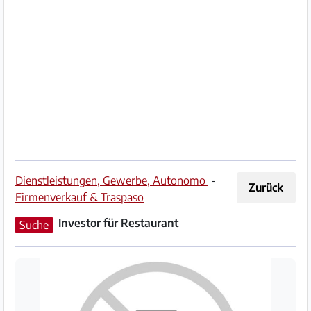
Impressum
/
Kontakt
Datenschutz
Nutzungsbedingungen
Hilfe
Dienstleistungen, Gewerbe, Autonomo
-
Zurück
&
Firmenverkauf & Traspaso
FAQ
Investor für Restaurant
Suche