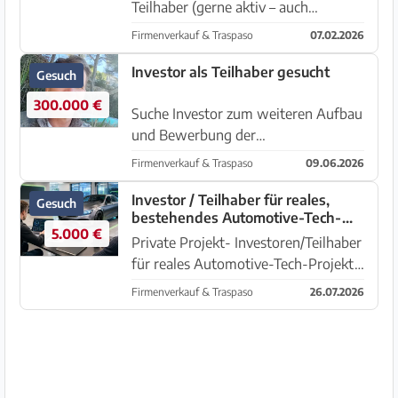
Teilhaber (gerne aktiv – auch
Quereinsteiger) für ein sehr gut
Firmenverkauf & Traspaso
07.02.2026
eingeführtes Fincahotel Projekt im
südlichen Teil der Insel. Wir selbst
Investor als Teilhaber gesucht
Gesuch
haben zwei gastronomische Projek...
300.000 €
Suche Investor zum weiteren Aufbau
und Bewerbung der
Immobilienagentur 1A Homes
Firmenverkauf & Traspaso
09.06.2026
200.000€ werden benötigt ! 100%
Rendite sind gut machbar! Aktuell
Investor / Teilhaber für reales,
Gesuch
bestehendes Automotive-Tech-
habe ich eine Premiumvilla von 14.9
5.000 €
Projekt gesucht.
Millionen...
Private Projekt- Investoren/Teilhaber
für reales Automotive-Tech-Projekt
gesucht. Wir suchen aktuell private
Firmenverkauf & Traspaso
26.07.2026
Projektinvestoren für ein bereits gut
aufgestelltes Automotive-Tech-
Projekt. Das Unte...