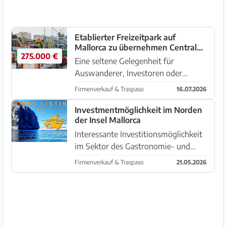
Etablierter Freizeitpark auf
Mallorca zu übernehmen Central
275.000 €
Fun Park Cala dOr / Cala Egos
Eine seltene Gelegenheit für
Auswanderer, Investoren oder
Unternehmer: Zum Verkauf steht ein
Firmenverkauf & Traspaso
16.07.2026
seit mehreren Jahren erfolgreich
etablierter Kinder- und Freizeitpark
Investmentmöglichkeit im Norden
der Insel Mallorca
in bester Lage im Südosten
Mallorcas....
Interessante Investitionsmöglichkeit
im Sektor des Gastronomie- und
Hotelgewerbes:
Firmenverkauf & Traspaso
21.05.2026
Geschäftsübernahme für den
Zeitraum von 18 Jahren
verschiedener Lokale, Restaurants
und eines Boutiquehotels im Zent...