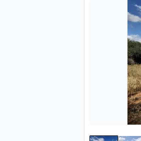
Impressum
/
Kontakt
Datenschutz
Nutzungsbedingungen
Hilfe
&
FAQ