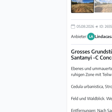
05.08.2026
ID: 265
Anbieter:
Lindacasa
LA
Grosses Grundstü
Santanyi -C Conc
Ebenes und ummauertes
ruhigen Zone mit Teilw
Cedula urbanistica, S
Feld und Waldblick. We
Entfernungen: Nach Sa