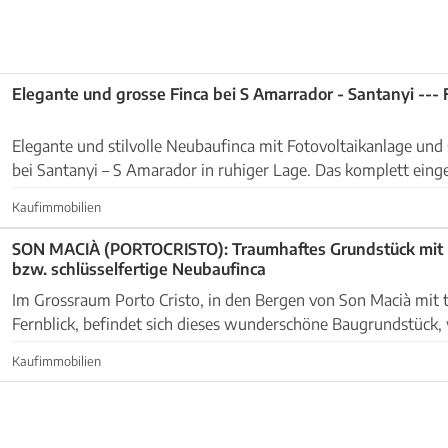
Elegante und grosse Finca bei S Amarrador - Santanyi --- 
Elegante und stilvolle Neubaufinca mit Fotovoltaikanlage un
bei Santanyi – S Amarador in ruhiger Lage. Das komplett eingezäunte Grundstück (
außer an dem Schotterweg – ca. 60 m )...
Kaufimmobilien
SON MACIÀ (PORTOCRISTO): Traumhaftes Grundstück mi
bzw. schlüsselfertige Neubaufinca
Im Grossraum Porto Cristo, in den Bergen von Son Macià mit
Fernblick, befindet sich dieses wunderschöne Baugrundstück,
Baugenehmigung verkauft wird. Mit der Erteilung letzterer...
Kaufimmobilien