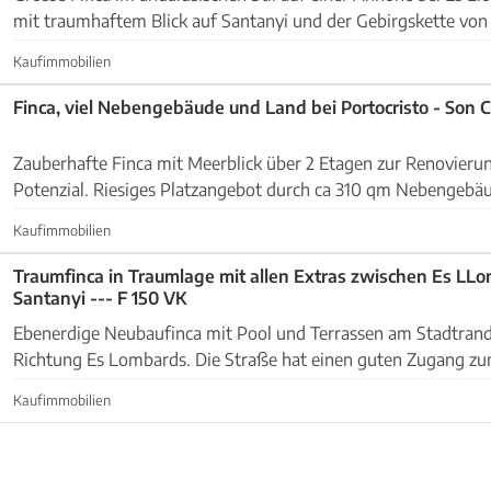
mit traumhaftem Blick auf Santanyi und der Gebirgskette von Al
ummauerte Grundstück von 16.468 m2 hat ...
Kaufimmobilien
Finca, viel Nebengebäude und Land bei Portocristo - Son C
Zauberhafte Finca mit Meerblick über 2 Etagen zur Renovierun
Potenzial. Riesiges Platzangebot durch ca 310 qm Nebengebä
qm bebaut auf 36148 m2 Land, welches durch eine ...
Kaufimmobilien
Traumfinca in Traumlage mit allen Extras zwischen Es LL
Santanyi --- F 150 VK
Ebenerdige Neubaufinca mit Pool und Terrassen am Stadtrand
Richtung Es Lombards. Die Straße hat einen guten Zugang zum Grundsstück
welches mit einem automatischem Einfahrtstor verse...
Kaufimmobilien