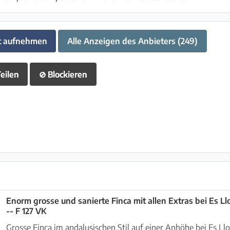
t aufnehmen
Alle Anzeigen des Anbieters (249)
eilen
⊘
Blockieren
Enorm grosse und sanierte Finca mit allen Extras bei Es L
-- F 127 VK
Grosse Finca im andalusischen Stil auf einer Anhöhe bei Es L