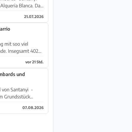
queria Blanca. Das
21.07.2026
arrio
g mit soo viel
ude. Insegsamt 402
vor 21 Std.
ombards und
 von Santanyi -
07.08.2026