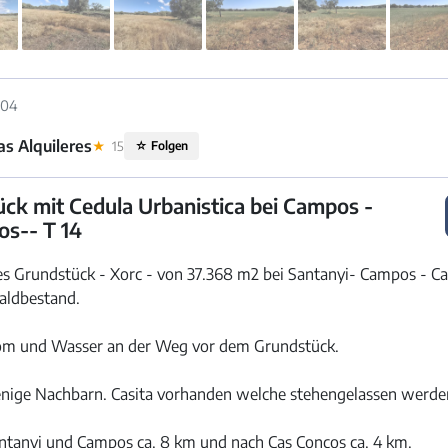
504
s Alquileres
★
15
☆
Folgen
ck mit Cedula Urbanistica bei Campos -
os-- T 14
 Grundstück - Xorc - von 37.368 m2 bei Santanyi- Campos - Ca
aldbestand.
trom und Wasser an der Weg vor dem Grundstück.
nige Nachbarn. Casita vorhanden welche stehengelassen werden
ntanyi und Campos ca. 8 km und nach Cas Concos ca. 4 km.