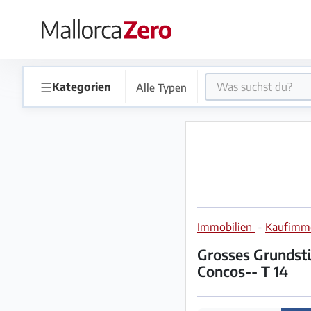
×
Startseite
☰
Kategorien
Alle Typen
Anzeige
aufgeben
Shop
Immobilien
-
Kaufimmo
Login
Registrieren
Grosses Grundstü
Concos-- T 14
Premium
Partner