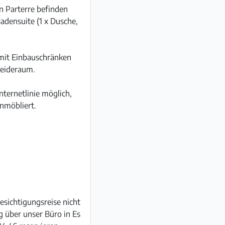
n Parterre befinden
adensuite (1 x Dusche,
 mit Einbauschränken
leideraum.
ternetlinie möglich,
nmöbliert.
esichtigungsreise nicht
g über unser Büro in Es