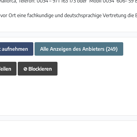
allorca, Telefon: 0034 – 971 163 173 oder Mobil 0034 606– 59 8
ss vor Ort eine fachkundige und deutschsprachige Vertretung die
t aufnehmen
Alle Anzeigen des Anbieters (249)
eilen
⊘
Blockieren