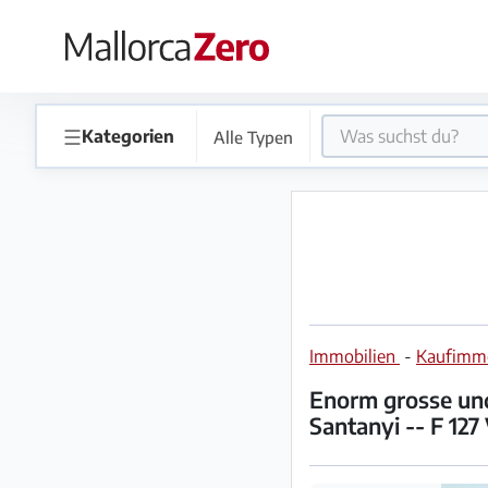
×
Startseite
☰
Kategorien
Alle Typen
Anzeige
aufgeben
Shop
Immobilien
-
Kaufimmo
Login
Registrieren
Enorm grosse und 
Santanyi -- F 127
Premium
Partner