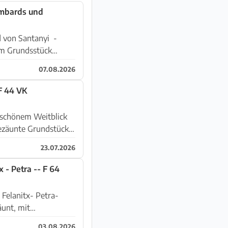
ombards und
 von Santanyi -
07.08.2026
F 44 VK
d schönem Weitblick
23.07.2026
 - Petra -- F 64
Felanitx- Petra-
03.08.2026