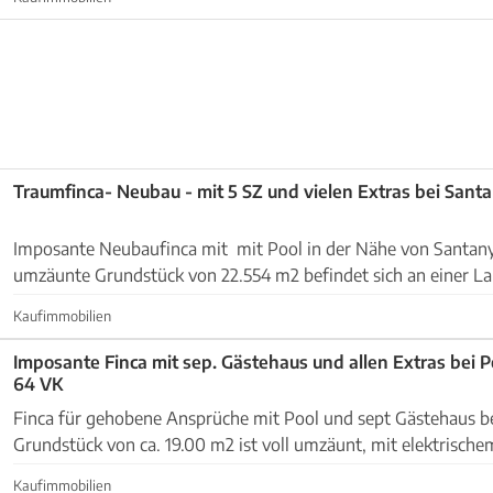
Traumfinca- Neubau - mit 5 SZ und vielen Extras b
Imposante Neubaufinca mit mit Pool in der Nähe von Santanyi. Das kompl
umzäunte Grundstück von 22.554 m2 befindet sich an einer La
Nähe von Santanyi. Es gibt Johannisbrot- un...
Kaufimmobilien
Imposante Finca mit sep. Gästehaus und allen Extras bei P
64 VK
Finca für gehobene Ansprüche mit Pool und sept Gästehaus bei Manacor - Petra,
Grundstück von ca. 19.00 m2 ist voll umzäunt, mit elektrische
wunderschön angelegter, mit typischen einhe...
Kaufimmobilien