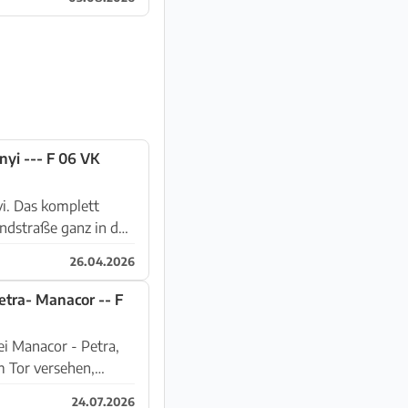
ei Santanyi --- F 06 VK
ett
ndstraße ganz in der
26.04.2026
etra- Manacor -- F
m Tor versehen,
24.07.2026