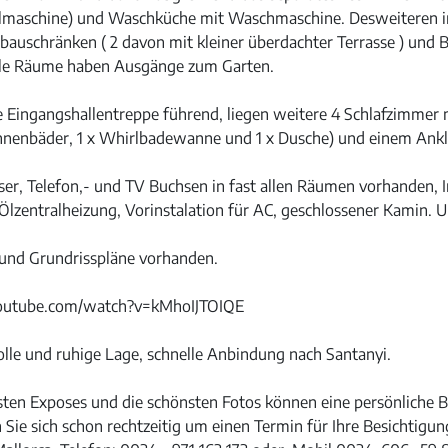
pülmaschine) und Waschküche mit Waschmaschine. Desweiteren i
bauschränken ( 2 davon mit kleiner überdachter Terrasse ) und B
alle Räume haben Ausgänge zum Garten.
die Eingangshallentreppe führend, liegen weitere 4 Schlafzimmer
nnenbäder, 1 x Whirlbadewanne und 1 x Dusche) und einem Ank
er, Telefon,- und TV Buchsen in fast allen Räumen vorhanden, In
lzentralheizung, Vorinstalation für AC, geschlossener Kamin. U
s und Grundrisspläne vorhanden.
youtube.com/watch?v=kMhoIJTOIQE
olle und ruhige Lage, schnelle Anbindung nach Santanyi.
sten Exposes und die schönsten Fotos können eine persönliche B
 Sie sich schon rechtzeitig um einen Termin für Ihre Besichtigun