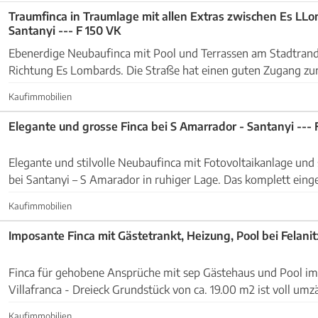
Traumfinca in Traumlage mit allen Extras zwischen Es LL
Santanyi --- F 150 VK
Ebenerdige Neubaufinca mit Pool und Terrassen am Stadtrand
Richtung Es Lombards. Die Straße hat einen guten Zugang zum Grundsstück
welches mit einem automatischem Einfahrtstor verse...
Kaufimmobilien
Elegante und grosse Finca bei S Amarrador - Santanyi --- 
Elegante und stilvolle Neubaufinca mit Fotovoltaikanlage un
bei Santanyi – S Amarador in ruhiger Lage. Das komplett eingezäunte Grundstück (
außer an dem Schotterweg – ca. 60 m )...
Kaufimmobilien
Imposante Finca mit Gästetrankt, Heizung, Pool bei Felanitx
Finca für gehobene Ansprüche mit sep Gästehaus und Pool im 
Villafranca - Dreieck Grundstück von ca. 19.00 m2 ist voll umzäunt, mit
elektrischem Tor und Kamera versehen, wunderschön ...
Kaufimmobilien