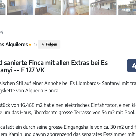
34
s Alquileres
★
15
☆
Folgen
sanierte Finca mit allen Extras bei Es
anyi -- F 127 VK
sischen Stil auf einer Anhöhe bei Es Llombards- Santanyi mit t
gskette von Alqueria Blanca.
ck von 16.468 m2 hat einen elektrisches Einfahrtstor, einen k
 um das Haus, überdachte grosse Terrasse von 54 m2 mit Pool.
ca lädt ein durch seine grosse Eingangshalle von ca. 30 m2 und
em Kamin und davon abgrenzend das separates Esszimmer mit