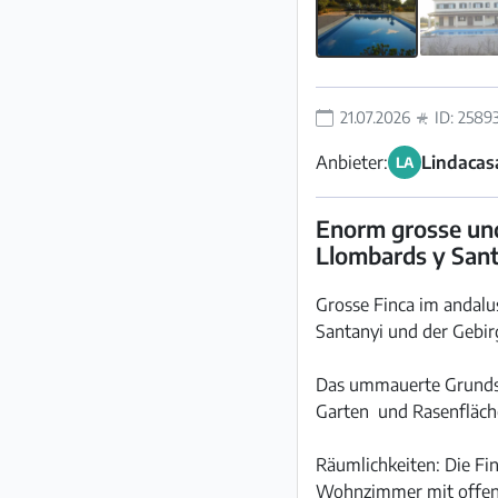
21.07.2026
ID: 2589
Anbieter:
Lindacasa
LA
Enorm grosse und 
Llombards y Sant
Grosse Finca im andalu
Santanyi und der Gebir
Das ummauerte Grundstü
Garten und Rasenfläche
Räumlichkeiten: Die Fin
Wohnzimmer mit offen