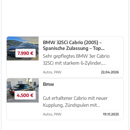
guter Zustand, Wertgutachten ü...
BMW 325Ci Cabrio (2005) –
Spanische Zulassung – Top
7.990 €
gepflegt – 7.990 € VB
Sehr gepflegtes BMW 3er Cabrio
325Ci mit starkem 6‑Zylinder,
frischem TÜV und aktueller
Autos, PKW
22.04.2026
Inspektion. Perfekt für Mallorca –
offen fahren, zuverlässige Technik,
Bmw
deutscher Qualitätsstandard. 🔧
4.500 €
Technisc...
Gut erhaltener Cabrio mit neuer
Kupplung, Zündspulen mit
Zündkerzen. Klima, elektrisches
Autos, PKW
19.11.2025
Verdeck in sehr gutem Zustand,
Ledersitze mit Heizung . Spanische