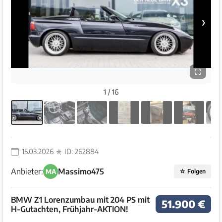
❯
⛶
1 / 16
15.03.2026
ID: 262884
Anbieter:
Massimo475
MA
☆
Folgen
BMW Z1 Lorenzumbau mit 204 PS mit
51.900 €
H-Gutachten, Frühjahr-AKTION!