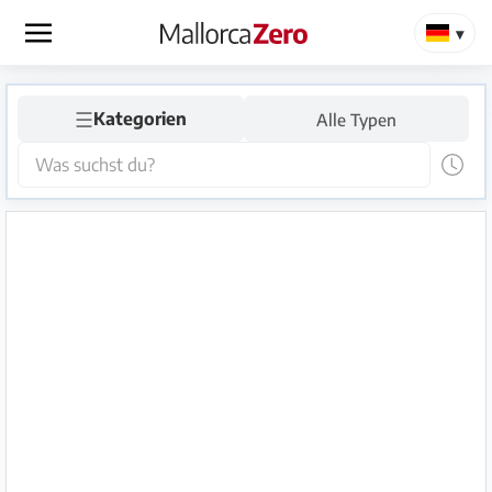
×
☰
Startseite
Kategorien
Alle Typen
Anzeige
aufgeben
Shop
Login
Registrieren
Premium
Partner