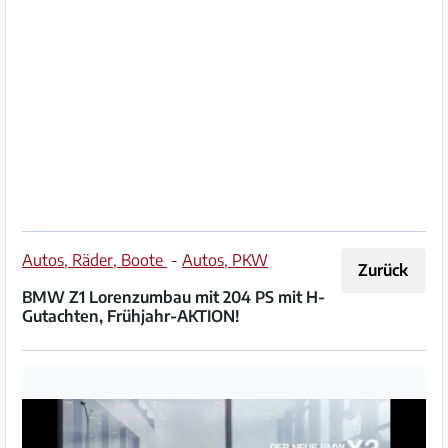
Impressum
/
Kontakt
Datenschutz
Nutzungsbedingungen
Hilfe
Autos, Räder, Boote
-
Autos, PKW
Zurück
&
BMW Z1 Lorenzumbau mit 204 PS mit H-
FAQ
Gutachten, Frühjahr-AKTION!