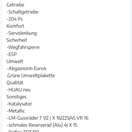
Getriebe
-Schaltgetriebe
-204 Ps
Komfort
-Servolenkung
Sicherheit
-Wegfahrsperre
-ESP
Umwelt
-Abgasnorm Euro4
.Grüne Umweltplakette
Qualität
-HUAU neu
Sonstiges
-Katalysator
-Metallic
-LM-Gussräder 7 1/2 j X 16/225/45 VR 16
-schmales Reserverad (Alu) 4J X 15