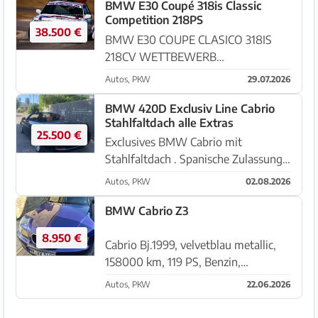
BMW E30 Coupé 318is Classic
Competition 218PS
38.500 €
BMW E30 COUPE CLASICO 318IS
218CV WETTBEWERB
Kastenwechsel M3 und Autoblocante
Autos, PKW
29.07.2026
Short Group Revised , Nockenwellen
und elektronischer Motorsport,
BMW 420D Exclusiv Line Cabrio
Stahlfaltdach alle Extras
Kollektoren, Druckregler-Injektoren,
25.500 €
Motorlenkrad aufg...
Exclusives BMW Cabrio mit
Stahlfaltdach . Spanische Zulassung,
9/2017, 127.000km, Head up Display,
Autos, PKW
02.08.2026
Harmon Cardon Soundsystem, DAB
Radio, Elektro Anhängerkupplung
BMW Cabrio Z3
einfahrbar, exc Felgen, Cognac Leder,
8.950 €
...
Cabrio Bj.1999, velvetblau metallic,
158000 km, 119 PS, Benzin,
Schaltgetriebe, Leder, TÜV 2/28,,
Autos, PKW
22.06.2026
Windschott, elektr. FH, Alufelgen,
Radio/CD, Heckgepäckträger, sehr