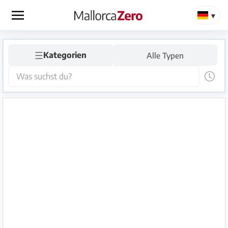
×
☰
Startseite
Kategorien
Alle Typen
Anzeige
aufgeben
Shop
Login
Registrieren
Premium
Partner