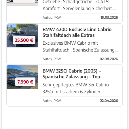
Getriebe -Schaltgetriebe -204 Ps
Komfort -Servolenkung Sicherheit -
Wegfahrsperre -ESP Umwelt -
Autos, PKW
15.03.2026
Abgasnorm Euro4 .Grüne
Umweltplakette Qualität -HUAU neu
BMW 420D Exclusiv Line Cabrio
Stahlfaltdach alle Extras
Sonstiges -Katalysator -Metallic -
25.500 €
LM-Gussräder 7 ...
Exclusives BMW Cabrio mit
Stahlfaltdach . Spanische Zulassung,
9/2017, 127.000km, Head up Display,
Autos, PKW
02.08.2026
Harmon Cardon Soundsystem, DAB
Radio, Elektro Anhängerkupplung
BMW 325Ci Cabrio (2005) –
Spanische Zulassung – Top
einfahrbar, exc Felgen, Cognac Leder,
7.990 €
gepflegt – 7.990 € VB
...
Sehr gepflegtes BMW 3er Cabrio
325Ci mit starkem 6‑Zylinder,
frischem TÜV und aktueller
Autos, PKW
22.04.2026
Inspektion. Perfekt für Mallorca –
offen fahren, zuverlässige Technik,
deutscher Qualitätsstandard. 🔧
Technisc...