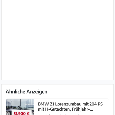
Ähnliche Anzeigen
BMW Z1 Lorenzumbau mit 204 PS
mit H-Gutachten, Frühjahr-
51.900 €
AKTION!