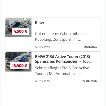
Bmw
4.500 €
Gut erhaltener Cabrio mit neuer
Kupplung, Zündspulen mit
Zündkerzen. Klima, elektrisches
Autos, PKW
19.11.2025
Verdeck in sehr gutem Zustand,
Ledersitze mit Heizung . Spanische
BMW 218d Active Tourer (2018) –
Spanisches Kennzeichen – Top
Papiere, 609601540
18.900 €
gepflegt
Sehr gepflegter BMW 2er Active
Tourer 218d Automatik mit
spanischer Zulassung zu verkaufen.
Autos, PKW
22.04.2026
Ideal für Mallorca – zuverlässig,
sparsam und perfekt für Stadt &
Insel. 🔧 Technische Daten Motor:
Diesel ...