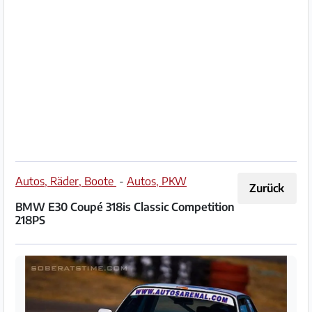
Impressum
/
Kontakt
Datenschutz
Nutzungsbedingungen
Hilfe
Autos, Räder, Boote
-
Autos, PKW
Zurück
&
BMW E30 Coupé 318is Classic Competition
FAQ
218PS