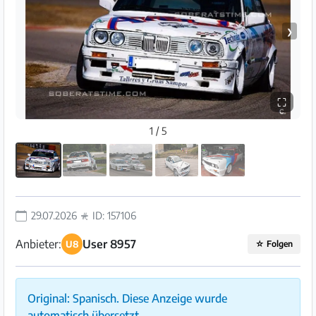
❯
⛶
1 / 5
29.07.2026
ID: 157106
Anbieter:
User 8957
U8
☆
Folgen
Original: Spanisch. Diese Anzeige wurde
automatisch übersetzt.