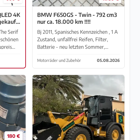
 QLED 4K
BMW F650GS - Twin - 792 cm3
nur ca. 18.000 km !!!!
he Serif
Bj 2011, Spanisches Kennzeichen , 1 A
r schönen
Zustand, unfallfrei Reifen, Filter,
Batterie - neu letzten Sommer,
seitdem fast nicht gefahren Koffer
Motorräder und Zubehör
05.08.2026
gn (Ronan
fuer zwei Helme, mit Sozius
Rueckenstuetze. Ideales Insel...
180 €