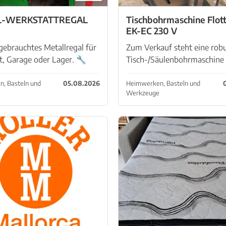
L-WERKSTATTREGAL
Tischbohrmaschine Flott
EK-EC 230 V
 gebrauchtes Metallregal für
Zum Verkauf steht eine rob
t, Garage oder Lager. 🔧
Tisch-/Säulenbohrmaschine
große Ablageflächen 🔧
Flott, Modell TB 13/5 EK-EC.
Metallkonstruktion 🔧
Technische Daten laut Typen
, Basteln und
05.08.2026
Heimwerken, Basteln und
Werkzeuge
ereich mit zusätzlichem
Hersteller: Flott Modell: TB 
 🔧 Gebrauchter Zustand
EC Leistung: 350 W Spannung