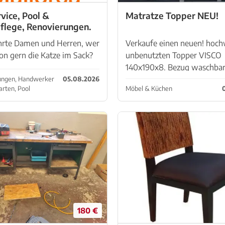
vice, Pool &
Matratze Topper NEU!
flege, Renovierungen.
hrte Damen und Herren, wer
Verkaufe einen neuen! hoch
on gern die Katze im Sack?
unbenutzten Topper VISCO
? Wir auch nicht. Deshalb
140x190x8. Bezug waschbar
ir uns an dieser Stelle mit
Reißverschluss (mit Rechnu
tungen, Handwerker
05.08.2026
arten, Pool
Möbel & Küchen
Unternehmen vor: Die
Verpackung) Neupreis 290 €
er Mallorca ist ...
Abholung Sa Coma
180 €