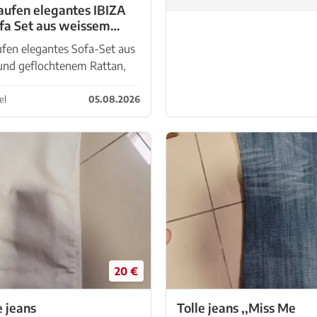
aufen elegantes IBIZA
ofa Set aus weissem
 und geflochtenem
fen elegantes Sofa-Set aus
nd geflochtenem Rattan,
IZA Style, Indoor oder
(unter Dach) NEU –
el
05.08.2026
ngsmodell, sehr schöne
t, inklusive Deko Kissen
20 €
e jeans
Tolle jeans ,,Miss Me