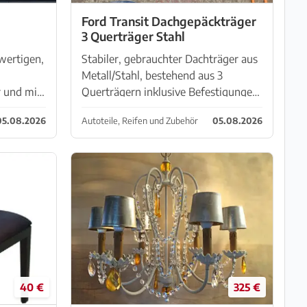
Ford Transit Dachgepäckträger
3 Querträger Stahl
wertigen,
Stabiler, gebrauchter Dachträger aus
Metall/Stahl, bestehend aus 3
 und mit
Querträgern inklusive Befestigungen.
ng und
Ideal für den Transport von: Leitern
05.08.2026
Autoteile, Reifen und Zubehör
05.08.2026
.
Rohren Holz Baumaterial sonstigen
langen Gegenständen...
40 €
325 €