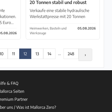
20 Tonnen stabil und robust
 Me
Verkaufe eine stabile hydraulische
ikationen.
Werkstattpresse mit 20 Tonnen
25 Euro
Presskraft. Ideal für Werkstatt, KFZ-
zusammen
Bereich, Lager, Buchsen, Gelenke und
Heimwerken, Basteln und
05.08.2026
05.08.2026
Werkzeuge
andere Reparaturarbeiten. 20 Tonnen
Presskraft hydraulisch...
...
10
11
12
13
14
248
›
ilfe & FAQ
allorca Seiten
remium Partner
ber uns / Was ist Mallorca Zero?