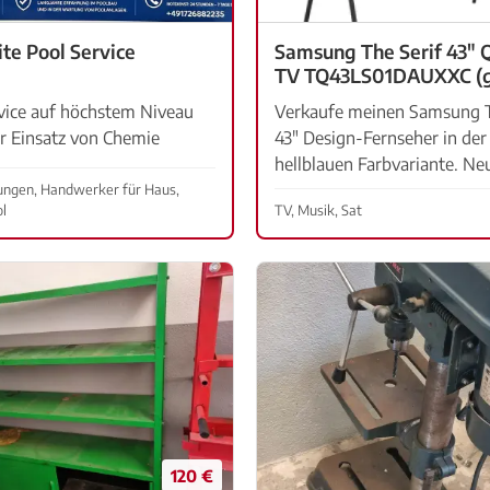
ite Pool Service
Samsung The Serif 43"
TV TQ43LS01DAUXXC (gekauft
2023)
vice auf höchstem Niveau
Verkaufe meinen Samsung T
r Einsatz von Chemie
43" Design-Fernseher in de
artung 24-Stunden-
hellblauen Farbvariante. Neupreis
, schnelle Hilfe bei
damals: 1.200 € ✅ QLED 4K UHD
tungen, Handwerker für Haus,
l
TV, Musik, Sat
hen Störungen und
Auflösung, ikonisches Desi
oblemen Wasseranalyse im
& Erwan Bouroullec) ✅ A...
ten Sie u...
120 €