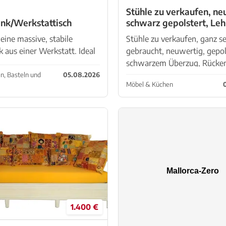
e
Stühle zu verkaufen, ne
k/Werkstattisch
schwarz gepolstert, Leh
Einlegearbeit
eine massive, stabile
Stühle zu verkaufen, ganz se
aus einer Werkstatt. Ideal
gebraucht, neuwertig, gepol
erkstatt, Garage,
schwarzem Überzug, Rücke
kstatt oder Handwerker.
aus Cocos - Einlegearbeit u
, Basteln und
05.08.2026
Möbel & Küchen
etallkonstruktion robuste
Kunstharz, sehr schön gearb
itsplatte 2 Schubladen
Neupreis war 320.00€, jetzt 
1.400 €