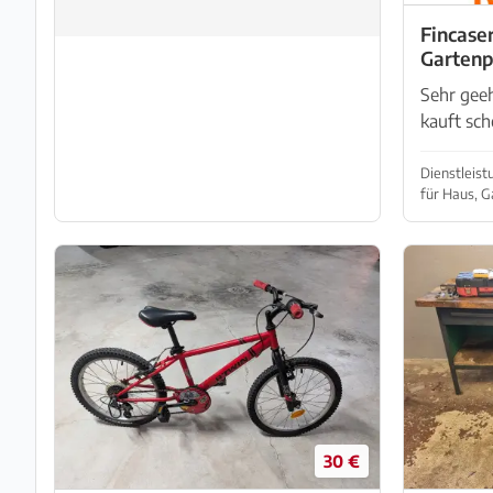
Fincaser
Gartenp
Sehr gee
kauft sch
Sie nicht
stellen w
Dienstleis
für Haus, G
unserem 
Firma Möll
30 €