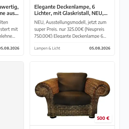
uwertig,
Elegante Deckenlampe, 6
ne aus
Lichter, mit Glaskristall, NEU,
Ausstellungsmodell, jetzt zum
lten
NEU, Ausstellungsmodell, jetzt zum
super Preis
stert mit
super Preis. nur 325.00€ (Neupreis
nlehne
750.00€) Elegante Deckenlampe 6
nd
Lichter Durchmesser 60cm, Höhe
05.08.2026
Lampen & Licht
05.08.2026
eitet. Der
60cm Metallgestell in weisser Farbe,
nu...
Kristallteile aus Glas, trans...
500 €