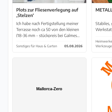
Plots zur Fliesenverlegung auf
METAL
‚Stelzen‘
Ich habe nach Fertigstellung meiner
Stabiles,
Terrasse noch ca 50 von den kleinen
Werkstat
(18-36 mm - stückpreis bei Galmes
Mehrere 
3,57 € = 180€) 20 der abgebildeten
Robuste 
Heimwerken
Sonstiges für Haus & Garten
05.08.2026
Werkzeuge
60-115 - stückpreis 4,66€ = 90 € und
Unterer B
einen karton gemisc...
Stauraum
mit...