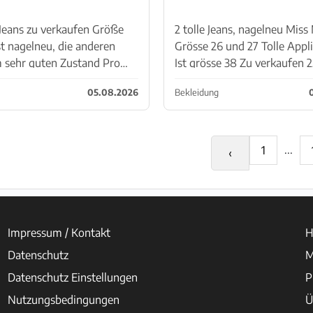
Jeans zu verkaufen Größe
2 tolle Jeans, nagelneu Miss
st nagelneu, die anderen
Grösse 26 und 27 Tolle Appl
 sehr guten Zustand Pro
Ist grösse 38 Zu verkaufen 
uro. Einzeln oder
pro Hose. Einzeln oder 
05.08.2026
Bekleidung
n.
...
1
‹
Impressum / Kontakt
H
Datenschutz
M
Datenschutz Einstellungen
P
Nutzungsbedingungen
Ü