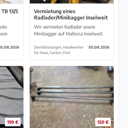
 TB 13/5
Vermietung eines
Radlader/Minibagger Inselweit
uste
Wir vermieten Radlader sowie
 von
Minibagger auf Mallorca Inselweit.
Radlader CAT. 906 Kosten pro
schild:
Betriebsstunde 25,-€ inkl.
05.08.2026
Dienstleistungen, Handwerker
05.08.2026
für Haus, Garten, Pool
13/5 EK-
Vollversicherung Kraftstoff ist extra
: 230 ...
zu vergüten Voll Voll Anlieferung
wir...
199 €
120 €