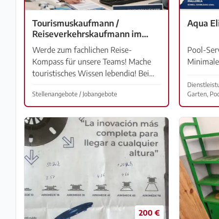
Tourismuskaufmann /
Aqua El
Reiseverkehrskaufmann im
Customer Service Travel &
Werde zum fachlichen Reise-
Pool-Ser
Touristik (m/w/d)
Kompass für unsere Teams! Mache
Minimale
touristisches Wissen lebendig! Bei
Anlagenw
gevekom bist du die zentrale
Notdienst
Dienstleis
Stellenangebote / Jobangebote
Garten, Poo
Anlaufstelle für unsere Customer-
technisc
Service-Teams im Bereich Travel &
Wasserpr
Touris...
Labor Tes
200 €