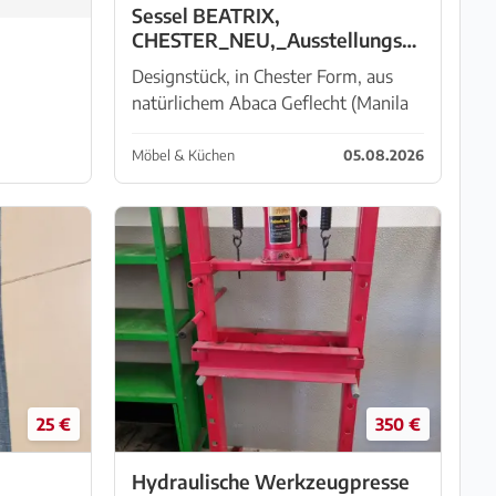
Sessel BEATRIX,
CHESTER_NEU,_Ausstellungsst
ück
Designstück, in Chester Form, aus
natürlichem Abaca Geflecht (Manila
Hanf), Kissenbezug aus
gewaschenem Wasserbüffelleder,
Möbel & Küchen
05.08.2026
sehr robust, naturfarben, Bezug
abziehbar, 125x110xH75cm, sehr
bequem. Ei...
25 €
350 €
Hydraulische Werkzeugpresse