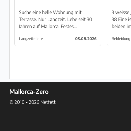
Suche eine helle Wohnung mit
3 weisse 
Terrasse. Nur Langzeit. Lebe seit 30
38 Eine i
Jahren auf Mallorca. Festes
beiden im
Einkommen vorhanden Bin weiblich,
Hose 20 E
Langzeitmiete
05.08.2026
Bekleidung
also für 1 Person. Bin relativ
zusamme
flexibel...... Paguera, Santa po...
Mallorca-Zero
© 2010 - 2026
Netfett