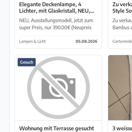
Elegante Deckenlampe, 4
Zu verk
Lichter, mit Glaskristall, NEU,
Style S
Ausstellungsmodell, jetzt zum
Bambus
NEU, Ausstellungsmodell, jetzt zum
Zu verkau
super Preis
Rattan
super Preis, nur 390.00€ (Neupreis
Bambus u
780.00€) Elegante Deckenlampe 4
weiss, IB
Lichter Durchmesser 55cm, Höhe
Outdoor 
Lampen & Licht
05.08.2026
Gartenmöb
90cm Metallgestell, Kristallteile aus
Ausstellu
Glas und in verschiedenen Fo...
Handarbei
Gesuch
(wie au...
Wohnung mit Terrasse gesucht
3 weiss