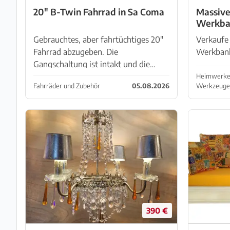
20" B-Twin Fahrrad in Sa Coma
Massiv
Werkban
Gebrauchtes, aber fahrtüchtiges 20"
Verkaufe 
Fahrrad abzugeben. Die
Werkbank 
Gangschaltung ist intakt und die
für Autow
Reifen behalten die Luft. Der rechte
Hobbywer
Heimwerken
Fahrräder und Zubehör
05.08.2026
Werkzeuge
Bremshebel ist, wie auf den Fotos zu
stabile M
sehen, verbogen, die Bremsen funkt...
Holz-Arbe
me...
390 €