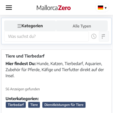
×
☰
Kategorien
Alle Typen
Startseite
Anzeige
aufgeben
Tiere und Tierbedarf
Shop
Hier findest Du:
Hunde, Katzen, Tierbedarf, Aquarien,
Zubehör für Pferde, Käfige und Tierfutter direkt auf der
Insel.
Login
Registrieren
56 Anzeigen gefunden
Unterkategorien:
Tierbedarf
Tiere
Dienstleistungen für Tiere
Premium
Partner