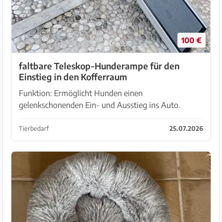
100 €
faltbare Teleskop-Hunderampe für den
Einstieg in den Kofferraum
Funktion: Ermöglicht Hunden einen
gelenkschonenden Ein- und Ausstieg ins Auto.
Merkmale: Aus Aluminium gefertigt, rutschfeste
Oberfläche, klappbar für einfachen Transport.
Tierbedarf
25.07.2026
Sicherheit: Hilft dabei,...