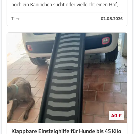
noch ein Kaninchen sucht oder vielleicht einen Hof,
eine Organisation,...?🥺 Unsere Kaninchendame hat
leider ihren Partner verloren und aus vers...
Tiere
02.08.2026
40 €
Klappbare Einsteighilfe für Hunde bis 45 Kilo