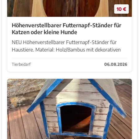
10 €
Höhenverstellbarer Futternapf-Ständer für
Katzen oder kleine Hunde
NEU Höhenverstellbarer Futternapf-Ständer für
Haustiere. Material: Holz/Bambus mit dekorativen
Ausschnitten in Katzenform. Erhöhte Futterstation
für zwei Näpfe zu ergonomischeren Nahrungsauf...
Tierbedarf
06.08.2026