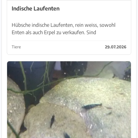
Indische Laufenten
Hübsche indische Laufenten, rein weiss, sowohl
Enten als auch Erpel zu verkaufen. Sind
hervorragende Schneckenvertilger! Wir hatten
riesige Schneckenplagen. 2 Enten pro ca. 2000m
Tiere
29.07.2026
bereinigen das in ei...