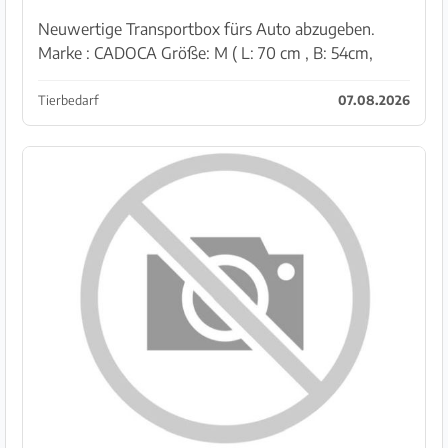
Neuwertige Transportbox fürs Auto abzugeben.
Marke : CADOCA Größe: M ( L: 70 cm , B: 54cm,
H:51cm ) Aluminium, schwarz /silber für mittelgroße
Hunde Abzuholen in Llucmajor
Tierbedarf
07.08.2026