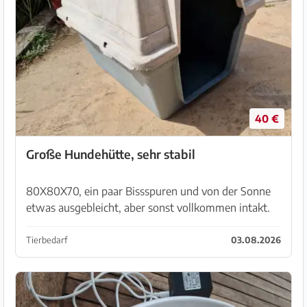
40 €
Große Hundehütte, sehr stabil
80X80X70, ein paar Bissspuren und von der Sonne
etwas ausgebleicht, aber sonst vollkommen intakt.
Anzusehen in der Nähe von Inca oder Treffpunkt
nach Vereinbarung.
Tierbedarf
03.08.2026