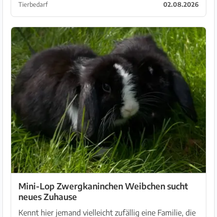
Namen aller Katzen ohne Zuhause!
Tierbedarf
02.08.2026
Mini-Lop Zwergkaninchen Weibchen sucht
neues Zuhause
Kennt hier jemand vielleicht zufällig eine Familie, die