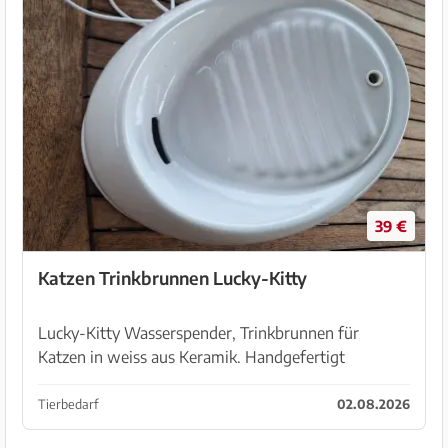
39 €
Katzen Trinkbrunnen Lucky-Kitty
Lucky-Kitty Wasserspender, Trinkbrunnen für
Katzen in weiss aus Keramik. Handgefertigt
hygienisch I Kein Aufladen, kein Filter-Tausch I
Trinkbrunnen leise & energiesparend I plastikfrei,
Tierbedarf
02.08.2026
Leise & ene...