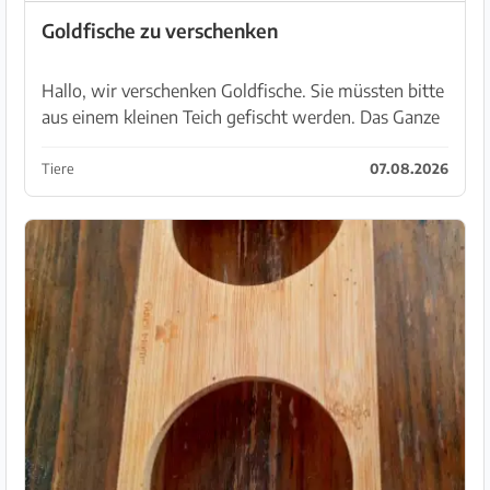
Goldfische zu verschenken
Hallo, wir verschenken Goldfische. Sie müssten bitte
aus einem kleinen Teich gefischt werden. Das Ganze
ist bei Sineu. Sie werden heute abgekäschert und sie
sind dann in einer Tonne. Also gerne für mo...
Tiere
07.08.2026