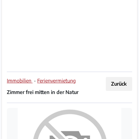
Impressum
/
Kontakt
Datenschutz
Nutzungsbedingungen
Hilfe
Immobilien
-
Ferienvermietung
Zurück
&
Zimmer frei mitten in der Natur
FAQ