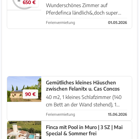
650 €
Stellpla...
Wunderschönes Zimmer auf
Pferdefinca ländlich&,doch super
zentral..4km an die Playa,Bäcker&
Ferienvermietung
01.05.2026
Bushaltestelle vor der Tür. Weitere
Info gern via WhatsApp
+34624494211...LG
Gemütliches kleines Häuschen
zwischen Felanitx u. Cas Concos
90 €
40 m2, 1 kleines Schlafzimmer (140
cm Bett an der Wand stehend), 1
separate Küche. 1 Badezimmer mit
Ferienvermietung
15.06.2026
Dusche, 1Wohn-Essraum mit
ausklappbarem Sofa, Kaminofen,
Finca mit Pool in Muro | 3 SZ | Mai
Special & Sommer frei
Klimaanlage, Infrarotheizung im