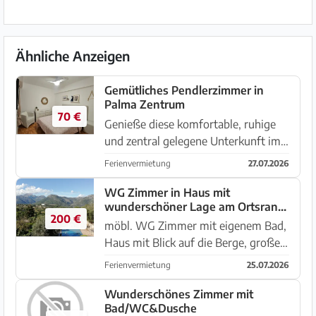
Ähnliche Anzeigen
Gemütliches Pendlerzimmer in
Palma Zentrum
70 €
Genieße diese komfortable, ruhige
und zentral gelegene Unterkunft im
Stadtteil Blanquerna und entdecke
Ferienvermietung
27.07.2026
eines der angesagtesten Viertel der
Stadt mit allem was du zum
WG Zimmer in Haus mit
wunderschöner Lage am Ortsrand
täglichen Leben brauchst.
200 €
von Campanet/Mallorca
Apotheke...
möbl. WG Zimmer mit eigenem Bad,
Haus mit Blick auf die Berge, großer
Garten mit Pool, 2 Hunde im Haus,
Ferienvermietung
25.07.2026
Küche mit Essplatz, großer
Wohn/Essraum, mehrere Terassen,
Wunderschönes Zimmer mit
Bad/WC&Dusche
Keller mit Waschmaschine und