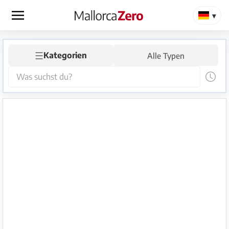
×
☰
Startseite
Kategorien
Alle Typen
Anzeige
aufgeben
Shop
Login
Registrieren
Premium
Partner