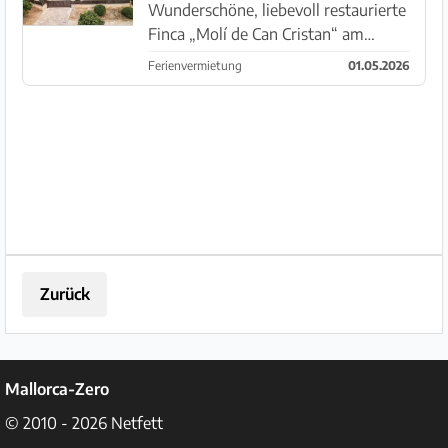
Schlafzimme...
Wunderschöne, liebevoll restaurierte
Finca „Molí de Can Cristan“ am
Stadtrand von Muro 🌿 • 3
Ferienvermietung
01.05.2026
Schlafzimmer mit jeweils eigenem
Bad • Großer Pool mit Weitblick in
die Natur • Outdoor-Küche & Grill •
Pl...
Zurück
Mallorca-Zero
© 2010 - 2026
Netfett