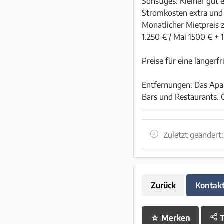
Sonstiges: Kleiner gut 
Stromkosten extra und 
Monatlicher Mietpreis
1.250 € / Mai 1500 € 
Preise für eine länger
Entfernungen: Das Apart
Bars und Restaurants. 
Zuletzt geändert
Zurück
Kontak
☆
Merken
T