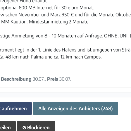
erzogener Hund erlaubt.
optional 600 MB Internet für 30 e pro Monat.
 zwischen November und März 950 € und für die Monate Oktober
+ 1 MM Kaution. Mindestanmietung 2 Monate
fristige Anmietung von 8 - 10 Monaten auf Anfrage. OHNE JUNI.
ment liegt in der 1. Linie des Hafens und ist umgeben von Strä
Ca. 48 km nach Palma und ca. 12 km nach Campos.
:
Beschreibung
30.07.,
Preis
30.07.
t aufnehmen
Alle Anzeigen des Anbieters (248)
eilen
⊘
Blockieren