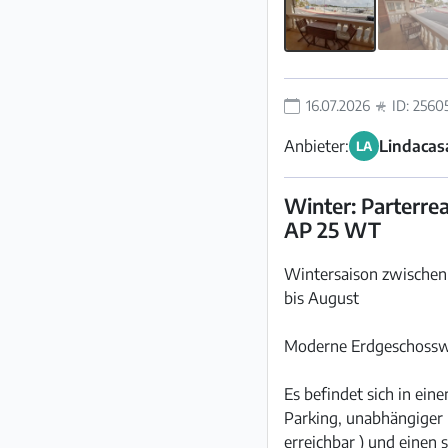
16.07.2026
ID: 2560
Anbieter:
Lindacasa
LA
Winter: Parterrea
AP 25 WT
Wintersaison zwischen 
bis August
Moderne Erdgeschosswoh
Es befindet sich in ei
Parking, unabhängiger 
erreichbar ) und einen