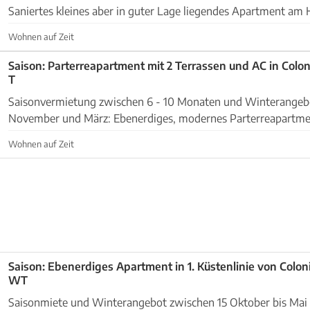
Saniertes kleines aber in guter Lage liegendes Apartment am 
Das Haus mit weiteren 12 Einheiten steht in der...
Wohnen auf Zeit
Saison: Parterreapartment mit 2 Terrassen und AC in Coloni
T
Saisonvermietung zwischen 6 - 10 Monaten und Winterangeb
November und März: Ebenerdiges, modernes Parterreapartment mit 2 Terrassen in
Hafennähe von Colonia St. Jordi. Aussen: Das Objek...
Wohnen auf Zeit
Saison: Ebenerdiges Apartment in 1. Küstenlinie von Colonia
WT
Saisonmiete und Winterangebot zwischen 15 Oktober bis Mai (