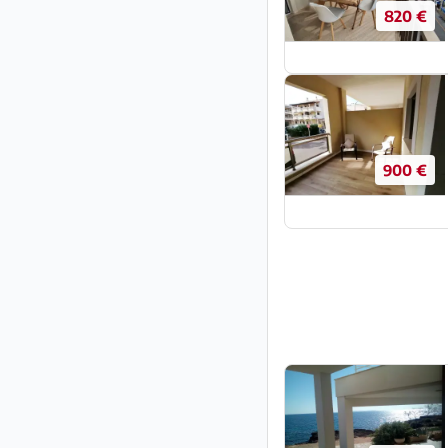
820 €
900 €