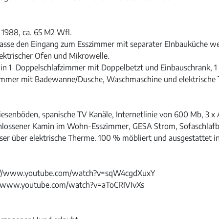
 1988, ca. 65 M2 Wfl.
asse den Eingang zum Esszimmer mit separater EInbauküche wel
lektrischer Ofen und Mikrowelle.
s in 1 Doppelschlafzimmer mit Doppelbetzt und Einbauschrank, 1
zimmer mit Badewanne/Dusche, Waschmaschine und elektrische
senböden, spanische TV Kanäle, Internetlinie von 600 Mb, 3 x AC
chlossener Kamin im Wohn-Esszimmer, GESA Strom, Sofaschlafbet
er über elektrische Therme. 100 % möbliert und ausgestattet i
tps://www.youtube.com/watch?v=sqW4cgdXuxY
s://www.youtube.com/watch?v=aToCRIVIvXs