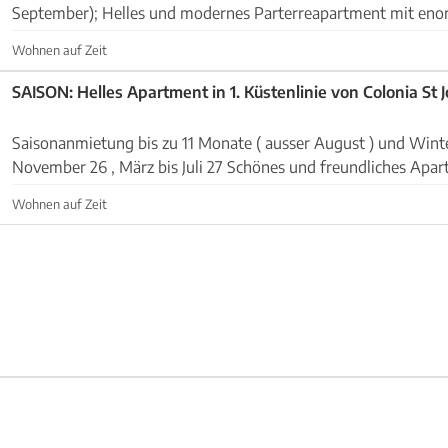
September); Helles und modernes Parterreapartment mit enormen Meerblick in
Colonia St. Jordi. Es liegt in 1. Linie in eine...
Wohnen auf Zeit
SAISON: Helles Apartment in 1. Küstenlinie von Colonia St J
Saisonanmietung bis zu 11 Monate ( ausser August ) und Winte
November 26 , März bis Juli 27 Schönes und freundliches Apartment mit
Traumausblick auf das Meer und der Insel Cabrera i...
Wohnen auf Zeit