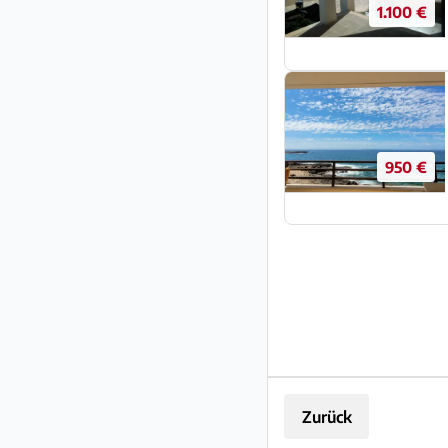
1.100 €
950 €
Zurück