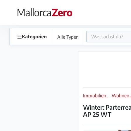
×
Startseite
☰
Kategorien
Alle Typen
Anzeige
aufgeben
Shop
Immobilien
-
Wohnen a
Login
Registrieren
Winter: Parterrea
AP 25 WT
Premium
Partner