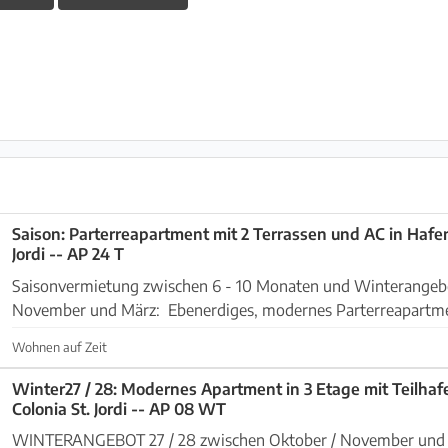
Saison: Parterreapartment mit 2 Terrassen und AC in Hafe
Jordi -- AP 24 T
Saisonvermietung zwischen 6 - 10 Monaten und Winterangeb
November und März: Ebenerdiges, modernes Parterreapartment mit 2 Terrassen
in Hafennähe von Colonia St. Jordi. Aussen: Das Obje...
Wohnen auf Zeit
Winter27 / 28: Modernes Apartment in 3 Etage mit Teilhaf
Colonia St. Jordi -- AP 08 WT
WINTERANGEBOT 27 / 28 zwischen Oktober / November und M