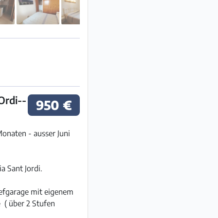
Ordi--
950 €
onaten - ausser Juni
 Sant Jordi.
iefgarage mit eigenem
 ( über 2 Stufen