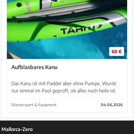
60 €
Aufblasbares Kanu
Das Kanu ist mit Paddel aber ohne Pumpe. Wurde
nur einmal im Pool geprüft, ob alles noch heile ist.
Könnte es krankheitsbedingt nie wirklich benutzen.
Kann bei Sineu abgeholt werden
Wassersport & Equipment
04.06.2026
Mallorca-Zero