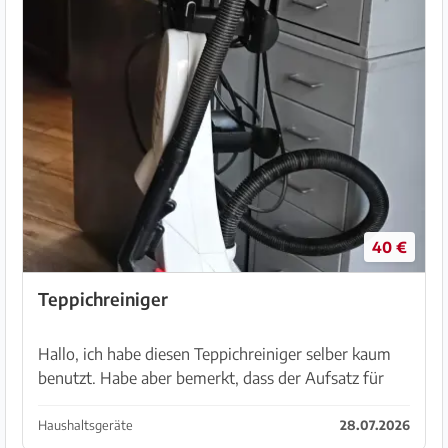
40 €
Teppichreiniger
Hallo, ich habe diesen Teppichreiniger selber kaum
benutzt. Habe aber bemerkt, dass der Aufsatz für
Polster leider festhakt und wohl nicht funktioniert.
Gebe ihn ab, weil wir keine Teppiche mehr haben...
Haushaltsgeräte
28.07.2026