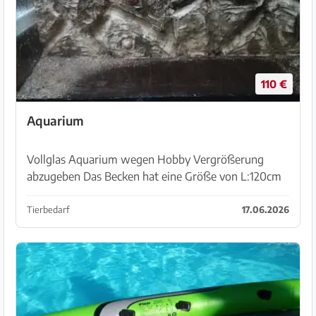
110 €
Aquarium
Vollglas Aquarium wegen Hobby Vergrößerung
abzugeben Das Becken hat eine Größe von L:120cm
B:40cm H:60cm ideal für Skalare,das Becken ist 5
Jahre alt Abzuholen bei Sineu
Tierbedarf
17.06.2026