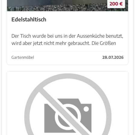
200 €
Edelstahltisch
Der Tisch wurde bei uns in der Aussenküche benutzt,
wird aber jetzt nicht mehr gebraucht. Die Größen
stehen in den Fotos. Preis ist verhandelbar. Tisch ist
abzuholen bei Sineu.
Gartenmöbel
28.07.2026