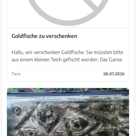
Goldfische zu verschenken
Hallo, wir verschenken Goldfische. Sie müssten bitte
aus einem kleinen Teich gefischt werden. Das Ganze
ist bei Sineu. Sie werden heute abgekäschert und sie
sind dann in einer Tonne. Also gerne für mo...
Tiere
28.07.2026