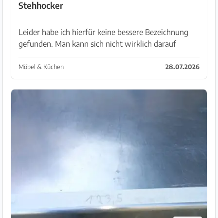
Stehhocker
Leider habe ich hierfür keine bessere Bezeichnung
gefunden. Man kann sich nicht wirklich darauf
setzen, sonder bequem anlehnen. Wer lange oder
viel im Stehen arbeitet, wird ihn zu schätzen wissen.
Möbel & Küchen
28.07.2026
Es ...