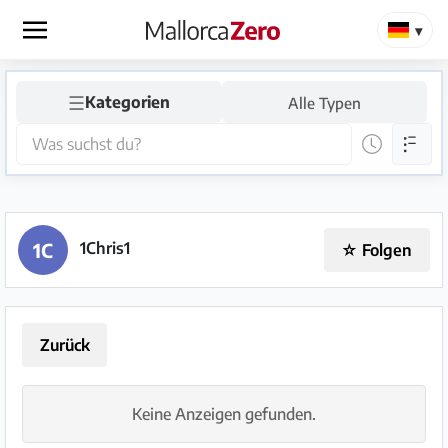
×
☰
Kategorien
Alle Typen
Startseite
Anzeige
aufgeben
Shop
1Chris1
1C
☆
Folgen
Login
Registrieren
Zurück
Keine Anzeigen gefunden.
Premium
Partner