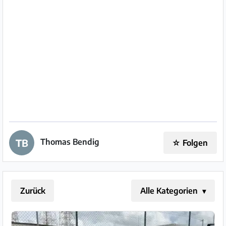
Impressum
/
Kontakt
Datenschutz
Nutzungsbedingungen
Hilfe
&
Thomas Bendig
TB
☆
Folgen
FAQ
Zurück
Alle Kategorien