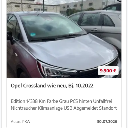
9.900 €
Opel Crossland wie neu, Bj. 10.2022
Edition 14338 Km Farbe Grau PCS hinten Unfallfrei
Nichtraucher Klimaanlage USB Abgemeldet Standort
Palma de Mallorca Letze Inspektion 19.03.2024 bei
12659 Km Alle Papiere und Schlüssel vorhanden
Autos, PKW
30.07.2026