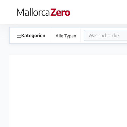
×
Startseite
☰
Kategorien
Alle Typen
Anzeige
aufgeben
Shop
Login
Registrieren
Premium
Partner