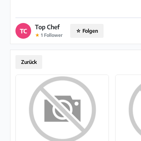
Impressum
/
Top Chef
TC
☆
Folgen
Kontakt
★
1
Follower
Datenschutz
Zurück
Nutzungsbedingungen
Hilfe
&
FAQ