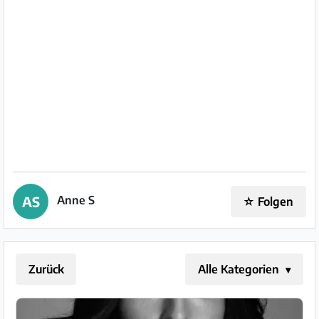
Impressum
/
Kontakt
Datenschutz
Nutzungsbedingungen
Hilfe
&
Anne S
AS
☆
Folgen
FAQ
Zurück
Alle Kategorien