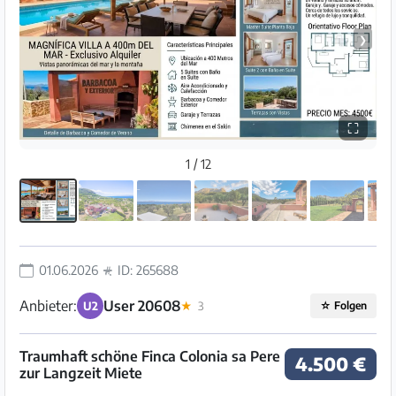
❯
⛶
1 / 12
01.06.2026
ID: 265688
Anbieter:
User 20608
U2
★
3
☆
Folgen
Traumhaft schöne Finca Colonia sa Pere
4.500 €
zur Langzeit Miete