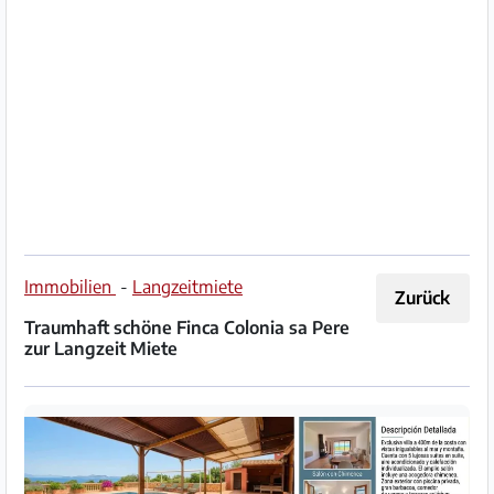
Impressum
/
Kontakt
Datenschutz
Nutzungsbedingungen
Hilfe
Immobilien
-
Langzeitmiete
Zurück
&
Traumhaft schöne Finca Colonia sa Pere
FAQ
zur Langzeit Miete