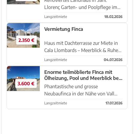
Llorenç Garten- und Poolpflege im
Preis inbegriffen. Charmantes,
Langzeitmiete
18.02.2026
komplett renoviertes Landhaus in
ruhiger, naturnaher Lage in Sant
Vermietung Finca
Llorenç. Mit 120 m² Wohnfläche
2.350 €
bietet ...
Haus mit Dachterrasse zur Miete in
Cala Llombards – Meerblick & Ruhe
pur In begehrter Lage von Cala
Langzeitmiete
04.07.2026
Llombards (07690), im Camí de Cala
Llombards , erwartet Sie dieses
Enorme teilmöblierte FInca mit
Ölheizung, Pool und Meerblick bei
vollständig sanierte Einfamil...
3.600 €
Porto Colom--- F 181
Phantastische und grosse
Neubaufinca in der Nähe von Vall
Dor Golf mit separatem Gästehaus
Langzeitmiete
17.07.2026
und einem traumhaften Blick bis in
das Hafenbecken von Portocolom.
Aussenbereich: Die Finca liegt im
einem r...