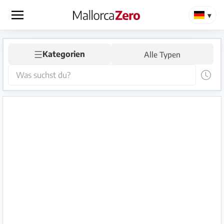
×
☰
Startseite
Kategorien
Alle Typen
Anzeige
aufgeben
Shop
Login
Registrieren
Premium
Partner