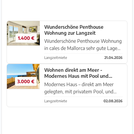
Wunderschöne Penthouse
Wohnung zur Langzeit
1.400 €
Wunderschöne Penthouse Wohnung
in cales de Mallorca sehr gute Lage
mit Gemeinschaft Pool nicht weit
Langzeitmiete
21.04.2026
vom Strand 2 Schlafzimmer 1 Bade
Zimmer küche Wohnzimmer Balkon
Wohnen direkt am Meer -
Modernes Haus mit Pool und
3.000 €
Gästeapartment
Modernes Haus – direkt am Meer
gelegten, mit privatem Pool, und
Gästehaus – hier erfüllen sich
Langzeitmiete
02.08.2026
Träume! Wohnen am Meer – ein
schönes, gemütlich und zeitgleich
modern gestaltetes Haus im
Inselosten steh...