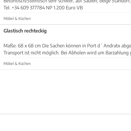
Betontisch/Steintisch sehr schwer, auf Säulen, beige Standort
Tel. +34 609 377784 NP 1.200 Euro VB
Möbel & Küchen
Glastisch rechteckig
Maße: 68 x 68 cm Die Sachen können in Port d´ Andratx abgeholt werden. Ein
Transport ist nicht möglich. Bei Abholen wird um Barzahlung g
724 Gruß Eckhard
Möbel & Küchen