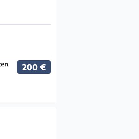
ten
200 €