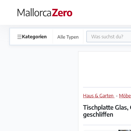
×
Startseite
☰
Kategorien
Alle Typen
Anzeige
aufgeben
Shop
Haus & Garten
-
Möbe
Login
Registrieren
Tischplatte Glas,
geschliffen
Premium
Partner