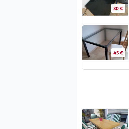
30 €
45 €