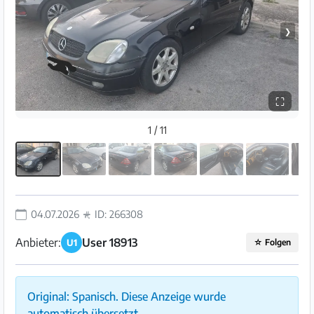
❯
⛶
1 / 11
04.07.2026
ID: 266308
Anbieter:
User 18913
U1
☆
Folgen
Original: Spanisch. Diese Anzeige wurde
automatisch übersetzt.