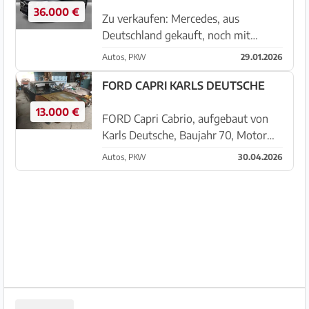
36.000 €
Zu verkaufen: Mercedes, aus
Deutschland gekauft, noch mit
grünen Kennzeichen. In zwei
Autos, PKW
29.01.2026
Monaten werden sie in Spanien sein.
In perfektem Zustand. Besichtigung
FORD CAPRI KARLS DEUTSCHE
und Probefahrt möglich in Port de
13.000 €
Pollenca....
FORD Capri Cabrio, aufgebaut von
Karls Deutsche, Baujahr 70, Motor
2,3 V6. Es wurden etwa 40
Autos, PKW
30.04.2026
Fahrzeuge gebaut; derzeit sind nur 2
oder 3 lokalisiert. Das Fahrzeug ist
komplett, es fehlen keine Teile; ...