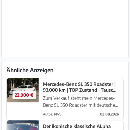
Ähnliche Anzeigen
Mercedes-Benz SL 350 Roadster |
93.000 km | TOP Zustand | Tausch
22.900 €
möglich
Zum Verkauf steht mein Mercedes-
Benz SL 350 Roadster mit deutschem
Kennzeichen und aktuell ca. 93.500
Autos, PKW
03.08.2026
km Laufleistung. Das Fahrzeug
befindet sich seit April 2026 auf
Der ikonische klassische ALpha