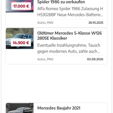
Spider 1986 zu verkaufen
Mallorca und läuft absolut prob...
17.000 €
Alfa Romeo Spider 1986 Zulassung H
H5302BBF Neue Mercedes-Batterie
34844 km Ich suche ein Angebot von
Autos, PKW
28.10.2025
17.000 Euro oder Ähnlichem. Das
Auto ist in hervorragendem Zustand.
Oldtimer Mercedes S-Klasse W126
280SE Klassiker
Das Interieur wurde von Alfa...
14.900 €
Eventuelle Inzahlungnahme, Tausch
gegen modernes Auto, zahle auch
auf. Automatikgetriebe, Klima
Autos, PKW
03.08.2026
Automatik, elektrische Sitze,
Colorscheiben, ABS,
Anhängerkupplung eingetragen etc.
Es hat spanisc...
Mercedes Baujahr 2021