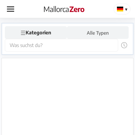
×
☰
Startseite
Kategorien
Alle Typen
Anzeige
aufgeben
Shop
Login
Registrieren
Premium
Partner