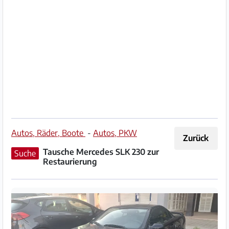
Impressum
/
Kontakt
Datenschutz
Nutzungsbedingungen
Hilfe
Autos, Räder, Boote
-
Autos, PKW
Zurück
&
Tausche Mercedes SLK 230 zur
Suche
FAQ
Restaurierung