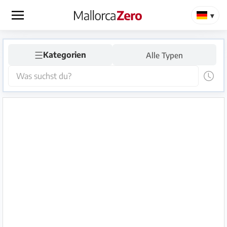
×
☰
Startseite
Kategorien
Alle Typen
Anzeige
aufgeben
Shop
Login
Registrieren
Premium
Partner