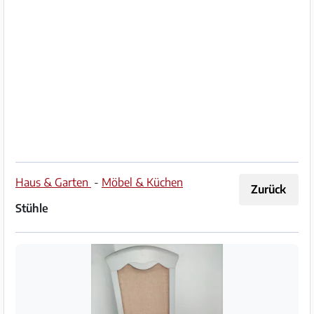
Impressum
/
Kontakt
Datenschutz
Nutzungsbedingungen
Hilfe
Haus & Garten
-
Möbel & Küchen
Zurück
&
Stühle
FAQ