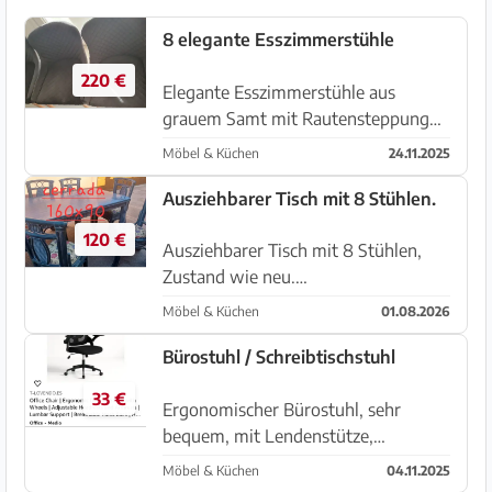
8 elegante Esszimmerstühle
220 €
Elegante Esszimmerstühle aus
grauem Samt mit Rautensteppung
und Holzbeinen: modern und
Möbel & Küchen
24.11.2025
bequem Beschreibung: Zum Verkauf
stehen elegante Esszimmerstühle mit
Ausziehbarer Tisch mit 8 Stühlen.
hochwertiger dunkelgrauer
120 €
Samtpolsterung un...
Ausziehbarer Tisch mit 8 Stühlen,
Zustand wie neu.
Transportmöglichkeit.
Möbel & Küchen
01.08.2026
Bürostuhl / Schreibtischstuhl
33 €
Ergonomischer Bürostuhl, sehr
bequem, mit Lendenstütze,
verstellbarer Kopfstütze und Rollen.
Möbel & Küchen
04.11.2025
Modernes Design, schwarz,