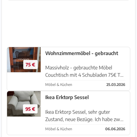
atmungsaktive Rückenlehne. Perfekt
für lange Stunden am Computer.
Wie neu. Nur Ab...
Wohnzimmermöbel - gebraucht
75 €
Massivholz - gebrauchte Möbel
Couchtisch mit 4 Schubladen 75€ TV-
Möbel 75€ Hochschrank mit Glastür
Möbel & Küchen
25.03.2026
95€ Alle drei Möbel: 190€ Zwei
weiße, matte Samt-Hocker 25€ pro
Ikea Erktorp Sessel
Stück, 40€ beide Abholung in Cala d
95 €
´O...
Ikea Erktorp Sessel, sehr guter
Zustand, neue Bezüge. Ich habe zwei,
Preis 95 € pro Stück, wenn Sie beide
Möbel & Küchen
06.06.2026
möchten, reduziere ich auf 85 € pro