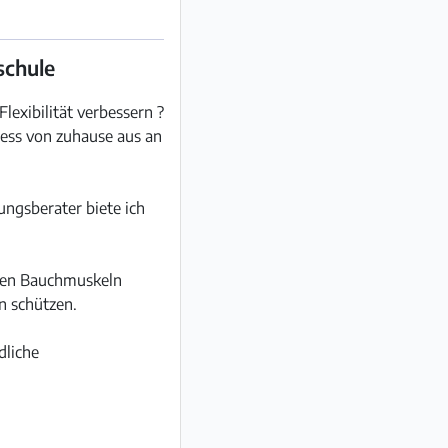
schule
exibilität verbessern ?
ress von zuhause aus an
ungsberater biete ich
efen Bauchmuskeln
n schützen.
dliche