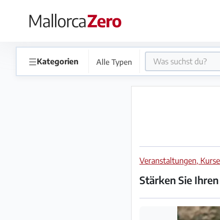
×
Startseite
☰
Kategorien
Alle Typen
Anzeige
aufgeben
Shop
Veranstaltungen, Kurs
Login
Registrieren
Stärken Sie Ihre
Premium
Partner