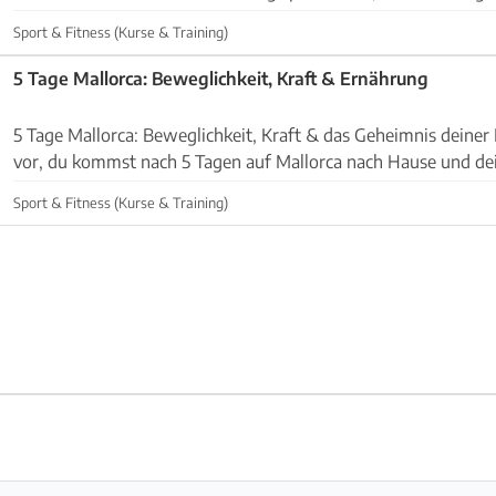
Körpergewicht und setze vorwiegend Sling T...
Sport & Fitness (Kurse & Training)
5 Tage Mallorca: Beweglichkeit, Kraft & Ernährung
5 Tage Mallorca: Beweglichkeit, Kraft & das Geheimnis deiner 
vor, du kommst nach 5 Tagen auf Mallorca nach Hause und dei
an wie „neu kalibriert": beweglicher, el...
Sport & Fitness (Kurse & Training)