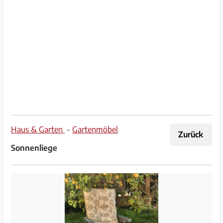
Impressum
/
Kontakt
Datenschutz
Nutzungsbedingungen
Hilfe
Haus & Garten
-
Gartenmöbel
Zurück
&
Sonnenliege
FAQ