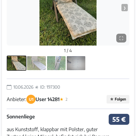
❯
⛶
1 / 4
10.06.2026
ID: 197300
Anbieter:
User 14281
U1
★
2
☆
Folgen
Sonnenliege
55 €
aus Kunststoff, klappbar mit Polster, guter