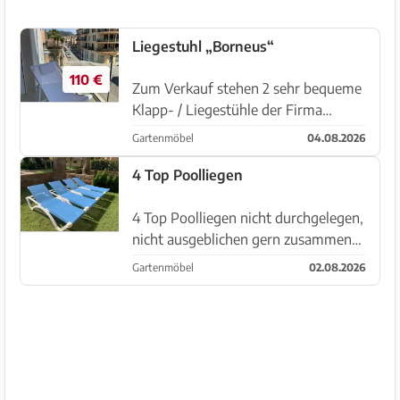
Liegestuhl „Borneus“
110 €
Zum Verkauf stehen 2 sehr bequeme
Klapp- / Liegestühle der Firma
Borneus in weiß. Sehr leichte
Gartenmöbel
04.08.2026
Ausführung in Aluminium bespannt
mit Kunststoffgeflecht in weiß mit
4 Top Poolliegen
Nackenpolster. Rastbar in 3
Position...
4 Top Poolliegen nicht durchgelegen,
nicht ausgeblichen gern zusammen
zu verkaufen pro Liege VB 85€, NP
Gartenmöbel
02.08.2026
lag bei 150€ für beide zusammen VB
300€ sofort abzuholen, ebenerdig.
Bequemes einladen...