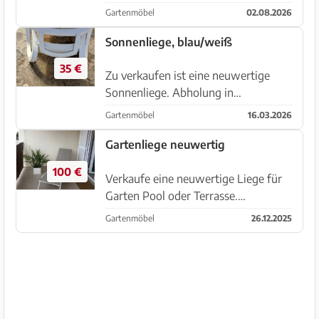
zum einfachen nachrücken in die
Gartenmöbel
02.08.2026
Sonne ist super bequem für die
Siesta ☀️ Die Liege ist in einem sehr
Sonnenliege, blau/weiß
guten Zustand. NP200,-€ Po...
35 €
Zu verkaufen ist eine neuwertige
Sonnenliege. Abholung in
Portocolom.
Gartenmöbel
16.03.2026
Gartenliege neuwertig
100 €
Verkaufe eine neuwertige Liege für
Garten Pool oder Terrasse.
Abzuholen in Can Pastilla.
Gartenmöbel
26.12.2025