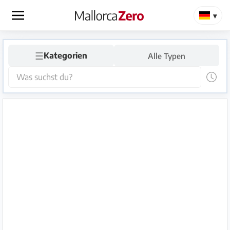
×
☰
Startseite
Kategorien
Alle Typen
Anzeige
aufgeben
Shop
Login
Registrieren
Premium
Partner