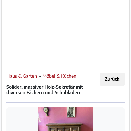
Impressum
/
Kontakt
Datenschutz
Nutzungsbedingungen
Hilfe
Haus & Garten
-
Möbel & Küchen
Zurück
&
Solider, massiver Holz-Sekretär mit
FAQ
diversen Fächern und Schubladen