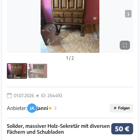
❯
⛶
1 / 2
01.07.2026
ID: 264492
Anbieter:
janni
JA
★
3
☆
Folgen
Solider, massiver Holz-Sekretär mit diversen
50 €
Fächern und Schubladen