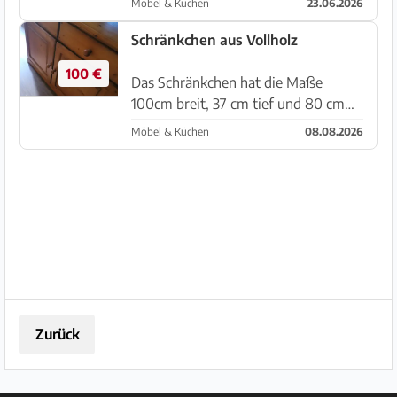
Möbel & Küchen
23.06.2026
Abmessungen: Höhe 203 cm Breite
96 cm Tiefe Unterteil 49 cm Tiefe
Schränkchen aus Vollholz
Oberteil 31 cm Der Schrank muss in
100 €
C...
Das Schränkchen hat die Maße
100cm breit, 37 cm tief und 80 cm
hoch. Es ist Vollholz und ich habe
Möbel & Küchen
08.08.2026
auch noch einen grossen
Wohnzimmerschrank zu verkaufen.
Nur Abholung in Cala D Or
Zurück