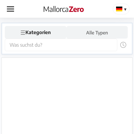
×
☰
Startseite
Kategorien
Alle Typen
Anzeige
aufgeben
Shop
Login
Registrieren
Premium
Partner