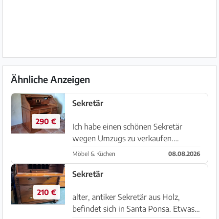
Ähnliche Anzeigen
Sekretär
290 €
Ich habe einen schönen Sekretär
wegen Umzugs zu verkaufen.
Massivholz, Oberteil mit Rollo,
Möbel & Küchen
08.08.2026
abnehmbar zum Transport.
Dunkelbraun, äusserst praktisch, viel
Sekretär
Stauraum, je 4 Schubladen seitlich.
210 €
Guter Zust...
alter, antiker Sekretär aus Holz,
befindet sich in Santa Ponsa. Etwas