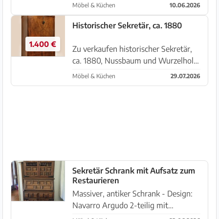
ganz spezielles für Liebhaber. Maße:
Möbel & Küchen
10.06.2026
Höhe: 115cm; Breite: 112cm; Tiefe:
56cm
Historischer Sekretär, ca. 1880
1.400 €
Zu verkaufen historischer Sekretär,
ca. 1880, Nussbaum und Wurzelholz,
sehr guter Zustand, ausgezeichnete
Möbel & Küchen
29.07.2026
Verarbeitung, restauriert, mit
Geheimfach. Masse: 100x50x162cm
Besichtigung in Llucmajor, Lie...
Sekretär Schrank mit Aufsatz zum
Restaurieren
Massiver, antiker Schrank - Design:
Navarro Argudo 2-teilig mit
schwarzen Metallbeschlägen