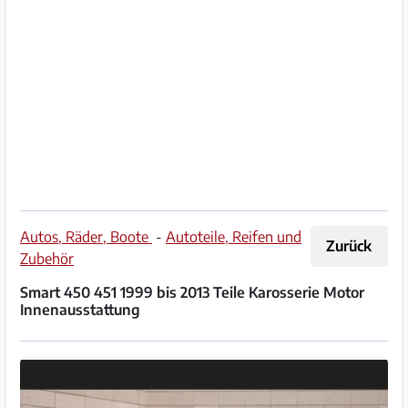
Impressum
/
Kontakt
Datenschutz
Nutzungsbedingungen
Hilfe
Autos, Räder, Boote
-
Autoteile, Reifen und
Zurück
&
Zubehör
FAQ
Smart 450 451 1999 bis 2013 Teile Karosserie Motor
Innenausstattung