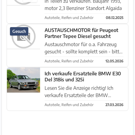
in Teilen zu verkaufen. Baujahr 1993,
motor 2,3 Benziner Standort Algaida
Autoteile, Reifen und Zubehör
08.12.2025
AUSTAUSCHMOTOR für Peugeot
Gesuch
Partner Tepee Diesel gesucht
Austauschmotor für o.a. Fahrzeug
gesucht - sollte komplett sein - bitte
Angebote an 647 593 974 Michael
Autoteile, Reifen und Zubehör
12.05.2026
Ich verkaufe Ersatzteile BMW E30
Del 318is und 325i
Lesen Sie die Anzeige richtig! Ich
verkaufe Ersatzteile der BMW
Karosserie E30. Ich verkaufe
Autoteile, Reifen und Zubehör
27.03.2026
Ersatzteile von BMW E30 Ich habe
Ersatzteile der Motormodule 318IS
und 325i und ich habe noch etwas
Karosse...