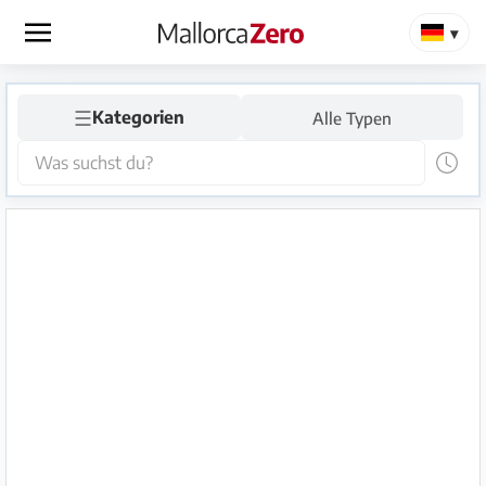
×
☰
Startseite
Kategorien
Alle Typen
Anzeige
aufgeben
Shop
Login
Registrieren
Premium
Partner