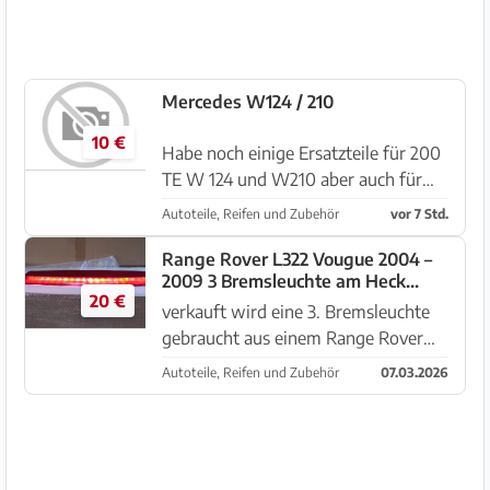
Mercedes W124 / 210
10 €
Habe noch einige Ersatzteile für 200
TE W 124 und W210 aber auch für
W126 anzubieten.
Autoteile, Reifen und Zubehör
vor 7 Std.
Range Rover L322 Vougue 2004 –
2009 3 Bremsleuchte am Heck
20 €
XFG000040
verkauft wird eine 3. Bremsleuchte
gebraucht aus einem Range Rover
L322 TD6 Die Rückleuchte ist
Autoteile, Reifen und Zubehör
07.03.2026
gebraucht und hat kleine
Gebrauchsspuren wie auf Foto
abgebildet. Teile Nummer
XFG000040 Anfrage ge...