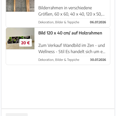
Bilderrahmen in verschiedene
Größen, 60 x 60, 40 x 40, 120 x 50,
etc... man kann die rahmen in
Dekoration, Bilder & Teppiche
06.07.2026
mehrerer maßen zusammen setzten.
Preis: Bitte nach anfrage. Abholen in
Bild 120 x 40 cm/ auf Holzrahmen
Manacor. Tel:623 312 893 WhatsA...
20 €
Zum Verkauf Wandbild im Zen - und
Wellness - Stil Es handelt sich um ein
vertikales Panel, das in vier
Dekoration, Bilder & Teppiche
30.07.2026
quadratische Einzelmotive unterteilt
ist. Diese Kunstdrucke werden häufig
als Dekoration ...