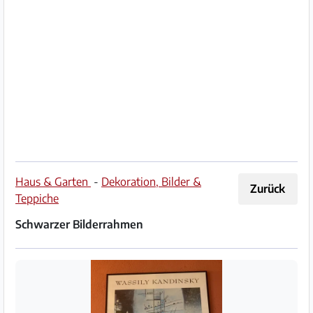
Impressum
/
Kontakt
Datenschutz
Nutzungsbedingungen
Hilfe
Haus & Garten
-
Dekoration, Bilder &
Zurück
&
Teppiche
FAQ
Schwarzer Bilderrahmen