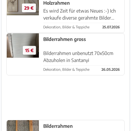
Holzrahmen
29 €
Es wird Zeit für etwas Neues :-) Ich
verkaufe diverse gerahmte Bilder
Rahmen Holz, echtes Glas! Größe
Dekoration, Bilder & Teppiche
25.07.2026
50x70 4 verschiedene Bilder
vorhanden Preis pro Stück,
Bilderrahmen gross
Verhandelbar
15 €
Bilderrahmen unbenutzt 70x50cm
Abzuholen in Santanyi
Dekoration, Bilder & Teppiche
26.05.2026
Bilderrahmen