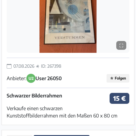
⛶
07.08.2026
ID: 267398
Anbieter:
User 26050
U2
☆
Folgen
Schwarzer Bilderrahmen
15 €
Verkaufe einen schwarzen
Kunststoffbilderrahmen mit den Maßen 60 x 80 cm