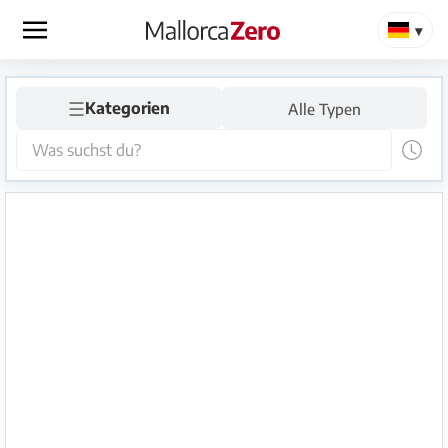
×
☰
Startseite
Kategorien
Alle Typen
Anzeige
aufgeben
Shop
Login
Registrieren
Premium
Partner