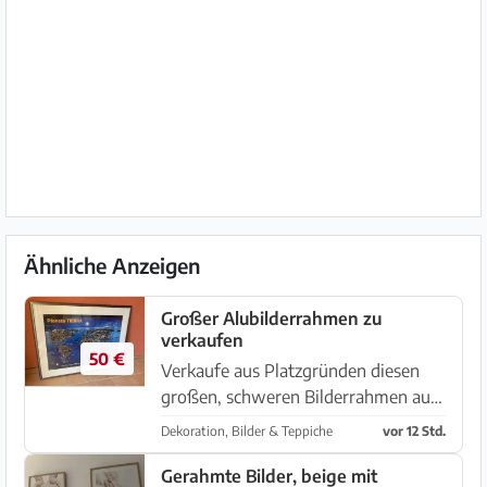
Ähnliche Anzeigen
Großer Alubilderrahmen zu
verkaufen
50 €
Verkaufe aus Platzgründen diesen
großen, schweren Bilderrahmen aus
bronzefarbigem Alu . Größe: 1.25 x
Dekoration, Bilder & Teppiche
vor 12 Std.
0,95 m Abzuholen in llucmajor
Gerahmte Bilder, beige mit