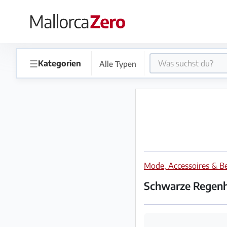
×
Startseite
☰
Kategorien
Alle Typen
Anzeige
aufgeben
Shop
Mode, Accessoires & B
Login
Registrieren
Schwarze Regenh
Premium
Partner