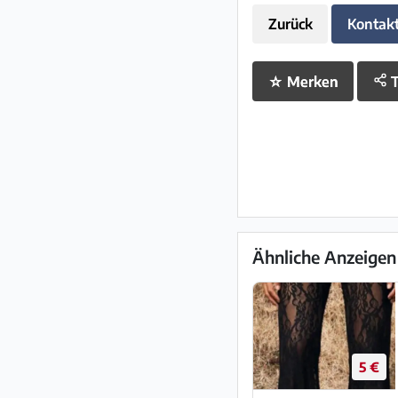
Zurück
Kontak
☆
Merken
T
Ähnliche Anzeigen
5 €