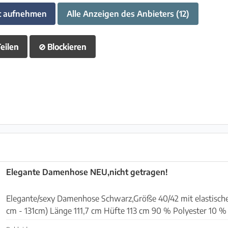
t aufnehmen
Alle Anzeigen des Anbieters (12)
eilen
⊘
Blockieren
Elegante Damenhose NEU,nicht getragen!
Elegante/sexy Damenhose Schwarz,Größe 40/42 mit elastisch
cm - 131cm) Länge 111,7 cm Hüfte 113 cm 90 % Polyester 10 % Elastan An
Selbstabholer in Capdepera abzugeben.