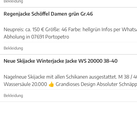
Bekleidung
Regenjacke Schöffel Damen grün Gr.46
Neupreis: ca. 150 € Größe: 46 Farbe: hellgrün Infos per WhatsApp: +491726154959
Abholung in 07691 Portopetro
Bekleidung
Neue Skijacke Winterjacke Jacke WS 20000 38-40
Nagelneue Skijacke mit allen Schikanen ausgestattet. M 38 / 4
Wassersäule 20.000 👍 Grandioses Design Absoluter Schnäppc
keine Verhandlungen mehr.....immer fair bleiben Si...
Bekleidung