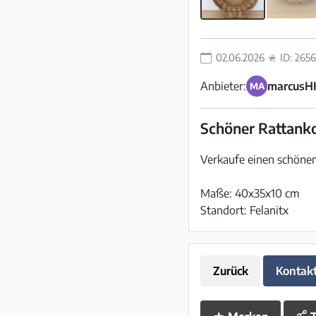
02.06.2026
ID: 265
Anbieter:
marcusH
MA
Schöner Rattanko
Verkaufe einen schönen
Maße: 40x35x10 cm
Standort: Felanitx
Zurück
Kontak