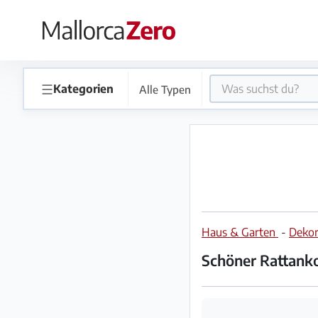
×
Startseite
☰
Kategorien
Alle Typen
Anzeige
aufgeben
Shop
Haus & Garten
-
Dekor
Login
Registrieren
Schöner Rattanko
Premium
Partner