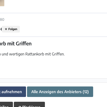
680
H
☆
Folgen
rb mit Griffen
 und wertigen Rattankorb mit Griffen.
t aufnehmen
Alle Anzeigen des Anbieters (12)