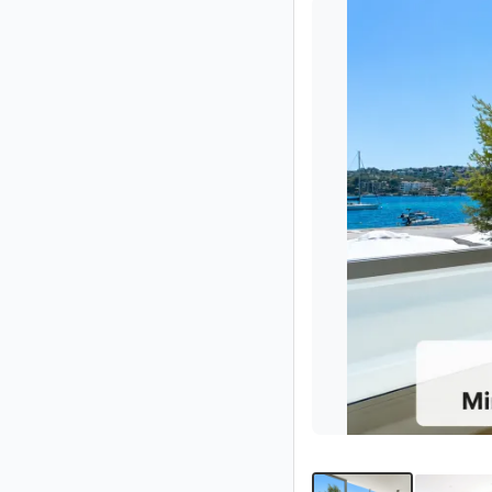
Impressum
/
Kontakt
Datenschutz
Nutzungsbedingungen
Hilfe
&
FAQ