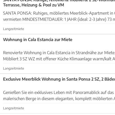
Terrasse, Heizung & Pool zu VM
SANTA PONSA: Ruhiges, möbliertes Meerblick-Apartment in 
vermieten MINDESTMIETDAUER: 1 JAHR (ideal: 2-3 Jahre) 73 m2 + Terrasse 10 m2 2
Schlafzimmer 1 Duschbad Offene Küche Hauswirtsc...
Langzeitmiete
Wohnung in Cala Estancia zur Miete
Renovierte Wohnung in Cala Estancia in Strandnähe zur Miete. 100 m2 Wohnfläc
Möbliert 3 SZ WZ mit offener Küche Klimaanlage warm/kalt Alarmsystem
Stellplatz / Parkplatz Miete: 1650 eur / Monat ...
Langzeitmiete
Exclusive Meerblick Wohnung in Santa Ponsa 2 SZ, 2 Bäder
Genießen Sie ein exklusives Leben mit Panoramablick auf das
malerischen Berge in diesem eleganten, komplett möblierten 
Schlafzimmern im modernen Stil und 2 Bädern, ...
Langzeitmiete