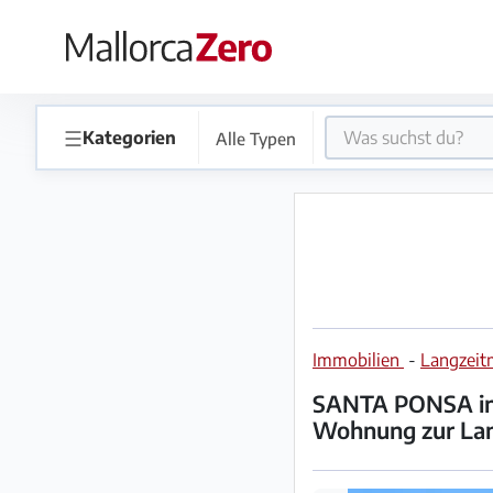
×
Startseite
☰
Kategorien
Alle Typen
Anzeige
aufgeben
Shop
Immobilien
-
Langzeit
Login
Registrieren
SANTA PONSA in 1
Wohnung zur Lan
Premium
Partner