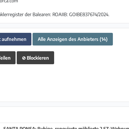
orca.com
lerregister der Balearen: ROAIIB: GOIBE837674/2024.
t aufnehmen
Alle Anzeigen des Anbieters (14)
eilen
⊘
Blockieren
SANTA PONSA: Ruhige, renovierte möblierte 2 SZ-Wohnun