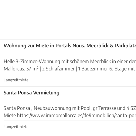
Wohnung zur Miete in Portals Nous. Meerblick & Parkplatz
Helle 3-Zimmer-Wohnung mit schönem Meerblick in einer der
Mallorcas. 57 m² | 2 Schlafzimmer | 1 Badezimmer 6. Etage mit Aufzug Offene
Küche mit Wohn-/Essbereich Klimaanlage (w...
Langzeitmiete
Santa Ponsa Vermietung
Santa Ponsa , Neubauwohnung mit Pool, gr.Terrasse und 4 SZ , 200m2 . 7000€
Miete https://www.immomallorca.es/de/immobilien/santa-ponsa-
neubauwohnung-zur-vermietung/
Langzeitmiete