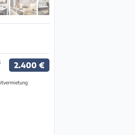
3
2.400 €
eitvermietung