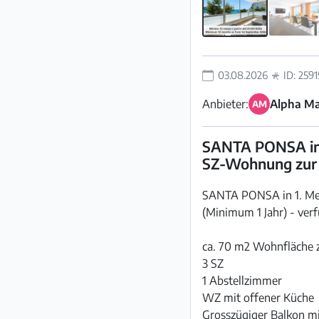
03.08.2026
ID: 259
Anbieter:
Alpha Ma
AM
SANTA PONSA in 1
SZ-Wohnung zur 
SANTA PONSA in 1. Mee
(Minimum 1 Jahr) - ver
ca. 70 m2 Wohnfläche z
3 SZ
1 Abstellzimmer
WZ mit offener Küche
Grosszügiger Balkon mi