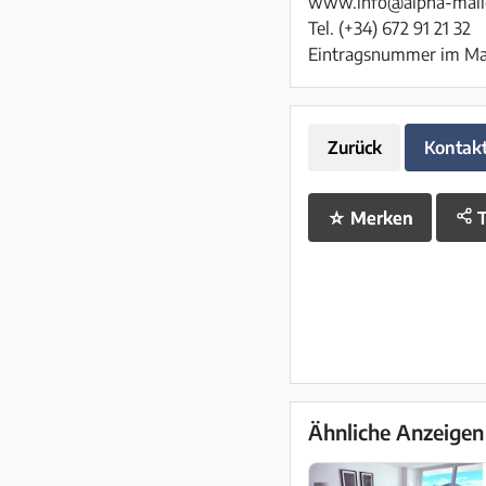
www.info@alpha-mall
Tel. (+34) 672 91 21 32
Eintragsnummer im Mak
Zurück
Kontak
☆
Merken
T
Ähnliche Anzeigen