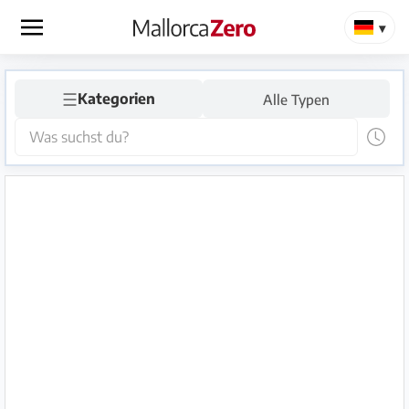
×
☰
Startseite
Kategorien
Alle Typen
Anzeige
aufgeben
Shop
Login
Registrieren
Premium
Partner