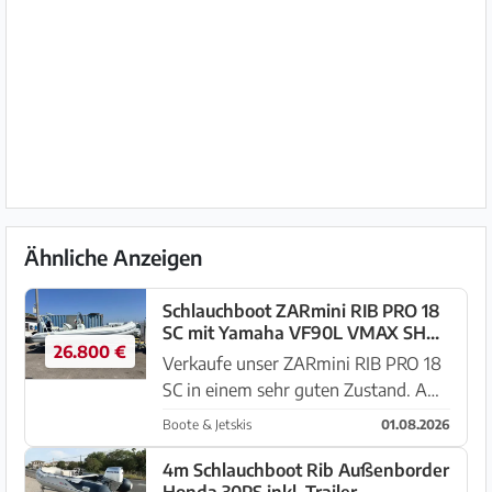
Ähnliche Anzeigen
Schlauchboot ZARmini RIB PRO 18
SC mit Yamaha VF90L VMAX SHO
26.800 €
Motor, nur 55 Betriebsstunden
Verkaufe unser ZARmini RIB PRO 18
SC in einem sehr guten Zustand. Am
Boot ist ein Yamaha VF90L VMAX
Boote & Jetskis
01.08.2026
SHO Motor montiert. Das Boot ist
Baujahr 2022, es war immer in einer
4m Schlauchboot Rib Außenborder
Honda 30PS inkl. Trailer