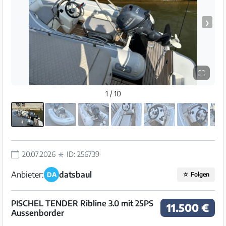
❯
⛶
1 / 10
20.07.2026
ID: 256739
Anbieter:
datsbaul
DA
☆
Folgen
PISCHEL TENDER Ribline 3.0 mit 25PS
11.500 €
Aussenborder