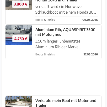
Halle gelagert und nur im Somme...
3.800 €
verkauft wird ein Honwave
Schlauchboot mit einem Honda 30PS
Außenborder 4 Takt. mit
Boote & Jetskis
09.05.2026
Steuerstand und spezieller Sitzbank
Das Boot befindet sich auf Mallorca!
Aluminium Rib, AQUASPIRIT 350C
mit Motor, neu
Transport nach Deutschland kann
4.750 €
organis...
3,50m langes, unbenutztes
Aluminium Rib der Marke
AQUASPIRIT, aus der Ukraine, mit 20
Boote & Jetskis
27.05.2026
PS Tohatsu Aussenborder (ebenfalls
unbenutzt) zu verkaufen.
Komfortable Seitenkonsole fuer viel
Platz im Boot, mit...
Verkaufe mein Boot mit Motor und
Trailer