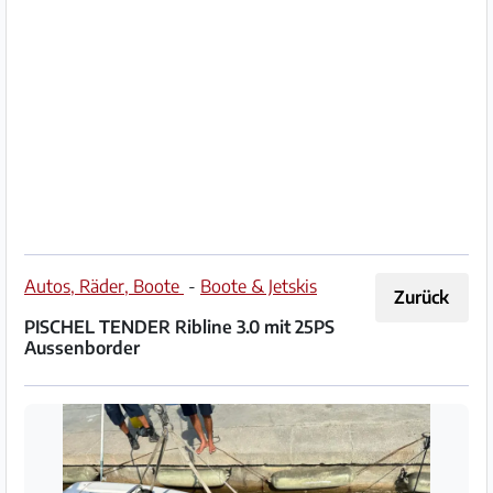
Impressum
/
Kontakt
Datenschutz
Nutzungsbedingungen
Hilfe
Autos, Räder, Boote
-
Boote & Jetskis
Zurück
&
PISCHEL TENDER Ribline 3.0 mit 25PS
FAQ
Aussenborder