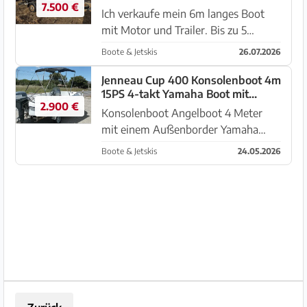
7.500 €
Ich verkaufe mein 6m langes Boot
mit Motor und Trailer. Bis zu 5
Personen zugelassen, Der ZUZUKI 4
Boote & Jetskis
26.07.2026
Takter Außenbordmotor läuft ruhig,
ist sparsam im Verbrauch, springt
Jenneau Cup 400 Konsolenboot 4m
15PS 4-takt Yamaha Boot mit
sofort an , ist 660 Stunden gel...
2.900 €
Trailer
Konsolenboot Angelboot 4 Meter
mit einem Außenborder Yamaha
15PS 4takt verkauft wird ein Boot,
Boote & Jetskis
24.05.2026
Angelboot oder Ausflugsboot mit
Trailer ideal zum slippen. Polster sind
keine vorhanden. Außenb...