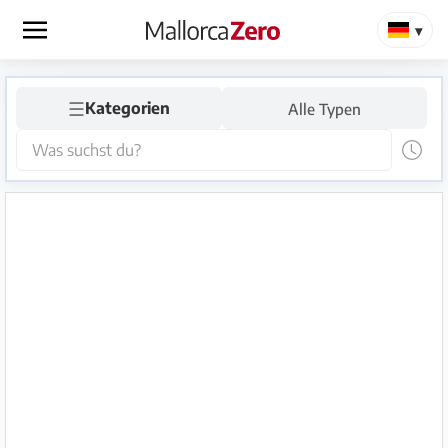
×
☰
Startseite
Kategorien
Alle Typen
Anzeige
aufgeben
Shop
Login
Registrieren
Premium
Partner