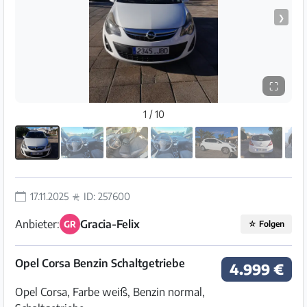
❯
⛶
1 / 10
17.11.2025
ID: 257600
Anbieter:
Gracia-Felix
GR
☆
Folgen
Opel Corsa Benzin Schaltgetriebe
4.999 €
Opel Corsa, Farbe weiß, Benzin normal,