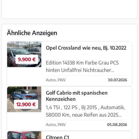
Ähnliche Anzeigen
Opel Crossland wie neu, Bj. 10.2022
9.900 €
Edition 14338 Km Farbe Grau PCS
hinten Unfallfrei Nichtraucher
Klimaanlage USB Abgemeldet
Autos, PKW
30.07.2026
Standort Palma de Mallorca Letze
Inspektion 19.03.2024 bei 12659 Km
Golf Cabrio mit spanischen
Kennzeichen
Alle Papiere und Schlüssel vorhanden
12.900 €
1,4 TSI , 122 PS , Bj 2015 , Automatik,
58000 Km, neue Reifen aus 2025
Standort Porto Cristo, verfügbar ab
Autos, PKW
05.08.2026
03.09.2026 Gerne Kontakt über
moperdi@freenet.de
Citroen C1