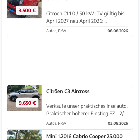
3.500 €
Citroen C1 1.0 / 50 kW ITV gültig bis
April 2027 neu April 2026:
Katalisator neu Juni 2026:
Autos, PKW
08.08.2026
Wasserpumpe, Keilriemen neu
August 2026: Kupplung,
Kupplungslager, Nehmer- und
Geberzyliner (ZYL)...
Citröen C3 Aircross
9.650 €
Verkaufe unser praktisches Inselauto.
Praktischer höherer Einstieg EZ - 2/21
Km ca.86000 da noch gefahren wird
Autos, PKW
03.08.2026
Kundendienst neu TüV neu
Zahnriemen neu gemacht
Mini 1.2016 Cabrio Cooper 25.000