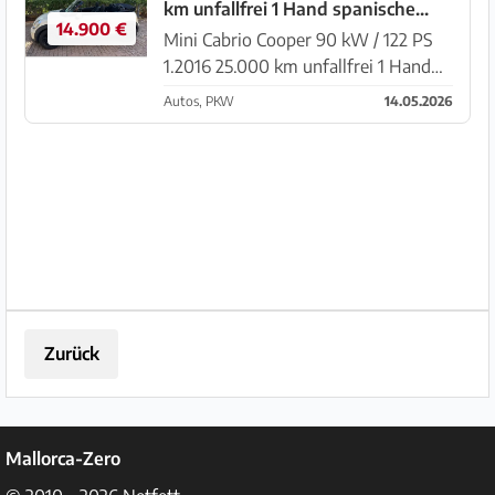
km unfallfrei 1 Hand spanische
Benzinmotor 110 PS Spa...
14.900 €
Zulassung weiß
Mini Cabrio Cooper 90 kW / 122 PS
1.2016 25.000 km unfallfrei 1 Hand
ITV (TÜV) 22.1.2027 spanische
Autos, PKW
14.05.2026
Zulassung weiß kaum (keine) Beulen
und Kratzer steht immer in der Halle
oder auf den U...
Zurück
Mallorca-Zero