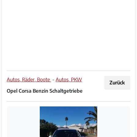
Impressum
/
Kontakt
Datenschutz
Nutzungsbedingungen
Hilfe
Autos, Räder, Boote
-
Autos, PKW
Zurück
&
Opel Corsa Benzin Schaltgetriebe
FAQ