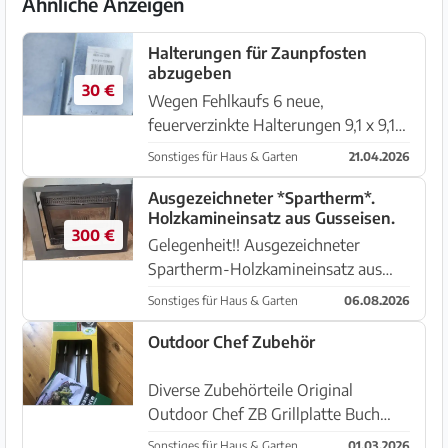
Ähnliche Anzeigen
Halterungen für Zaunpfosten
abzugeben
30 €
Wegen Fehlkaufs 6 neue,
feuerverzinkte Halterungen 9,1 x 9,1
cm und 75 cm tief, an Selbstabholer
Sonstiges für Haus & Garten
21.04.2026
in 07560 Sa Coma, abzugeben.
Zusammen 30 Euro. Tel. 649 707 838
Ausgezeichneter *Spartherm*.
Holzkamineinsatz aus Gusseisen.
300 €
Gelegenheit!! Ausgezeichneter
Spartherm-Holzkamineinsatz aus
Gusseisen, hergestellt in
Sonstiges für Haus & Garten
06.08.2026
Deutschland, komplett mit
eingebautem Rahmen. Maße des
Outdoor Chef Zubehör
Einbaukamins: 57 x 49 x 44 cm,
Rahmenmaß: 75.5 x 59.5 ...
Diverse Zubehörteile Original
Outdoor Chef ZB Grillplatte Buch
Zangen Handschuhe Abdeckung NEU
Sonstiges für Haus & Garten
01.03.2026