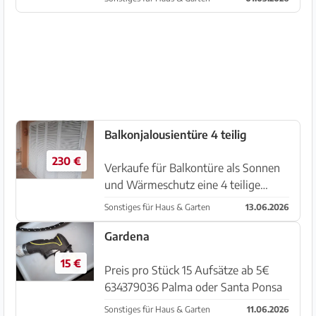
Abholong in Campos
Balkonjalousientüre 4 teilig
230 €
Verkaufe für Balkontüre als Sonnen
und Wärmeschutz eine 4 teilige
Zusatzaussentüre. Gesamtmaß innen
Sonstiges für Haus & Garten
13.06.2026
2,395m breit 2,03m hoch 2 Flügel je
0,56m breit 2 Flügel je 0,...
Gardena
15 €
Preis pro Stück 15 Aufsätze ab 5€
634379036 Palma oder Santa Ponsa
Sonstiges für Haus & Garten
11.06.2026