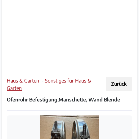
Impressum
/
Kontakt
Datenschutz
Nutzungsbedingungen
Hilfe
Haus & Garten
-
Sonstiges für Haus &
Zurück
&
Garten
FAQ
Ofenrohr Befestigung,Manschette, Wand Blende