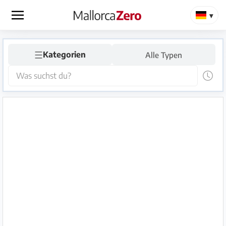
×
☰
Startseite
Kategorien
Alle Typen
Anzeige
aufgeben
Shop
Login
Registrieren
Premium
Partner