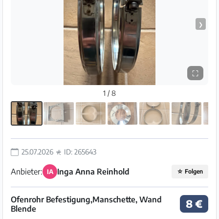
❯
⛶
1 / 8
25.07.2026
ID: 265643
Anbieter:
Inga Anna Reinhold
IA
☆
Folgen
Ofenrohr Befestigung,Manschette, Wand
8 €
Blende