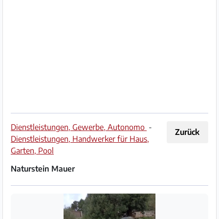
Impressum
/
Kontakt
Datenschutz
Nutzungsbedingungen
Hilfe
Dienstleistungen, Gewerbe, Autonomo
-
Zurück
&
Dienstleistungen, Handwerker für Haus,
FAQ
Garten, Pool
Naturstein Mauer