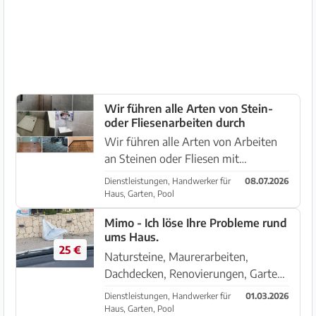
Naturstein und Fliesen Verlegen
Wenn Si...
Wir führen alle Arten von Stein-
oder Fliesenarbeiten durch
Wir führen alle Arten von Arbeiten
an Steinen oder Fliesen mit
langjähriger Erfahrung durch und
Dienstleistungen, Handwerker für
08.07.2026
unsere Kunden sind immer zufrieden
Haus, Garten, Pool
mit der Arbeit. Zögern Sie nicht, uns
Mimo - Ich löse Ihre Probleme rund
zu kontaktieren zu einem guten...
ums Haus.
25 €
Natursteine, Maurerarbeiten,
Dachdecken, Renovierungen, Garten-
und Pool arbeiten. Von A bis Z. Ich
Dienstleistungen, Handwerker für
01.03.2026
löse Ihr Problem! Naturstein arbeiten
Haus, Garten, Pool