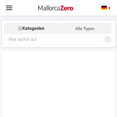
×
☰
Startseite
Kategorien
Alle Typen
Anzeige
aufgeben
Shop
Login
Registrieren
Premium
Partner