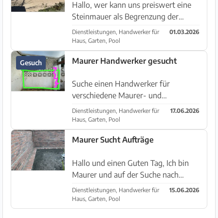
Hallo, wer kann uns preiswert eine
Steinmauer als Begrenzung der
Zufahrt für unser Haus setzen ?
Dienstleistungen, Handwerker für
01.03.2026
Länge: 2x ca 40m. Höhe 45cm, Breite
Haus, Garten, Pool
30cm. Siehe auch Fotos- so soll sie
Maurer Handwerker gesucht
Gesuch
aussehen. Danke für Euer Angebo...
Suche einen Handwerker für
verschiedene Maurer- und
Betonarbeiten an meinem Haus in
Dienstleistungen, Handwerker für
17.06.2026
Felanitx. jetziger Auftrag soll ein
Haus, Garten, Pool
Mauerwerk von ca. 5 Quadratmeter
Maurer Sucht Aufträge
auf der Terrasse sein. Von der
Hauswand links b...
Hallo und einen Guten Tag, Ich bin
Maurer und auf der Suche nach
Aufträgen. Mein Gebiet Liegt Im
Dienstleistungen, Handwerker für
15.06.2026
normalen Mauern sowie
Haus, Garten, Pool
instandhaltung Sanierung Verputzen