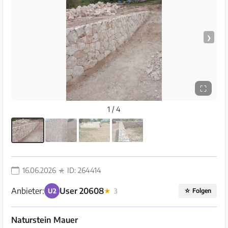
❯
⛶
1 / 4
16.06.2026
ID: 264414
Anbieter:
User 20608
U2
★
3
☆
Folgen
Naturstein Mauer