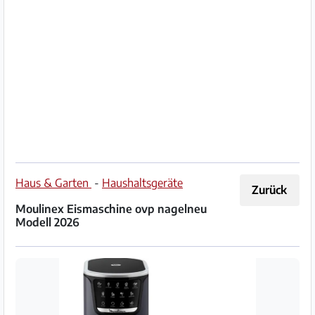
Impressum
/
Kontakt
Datenschutz
Nutzungsbedingungen
Hilfe
Haus & Garten
-
Haushaltsgeräte
Zurück
&
Moulinex Eismaschine ovp nagelneu
FAQ
Modell 2026