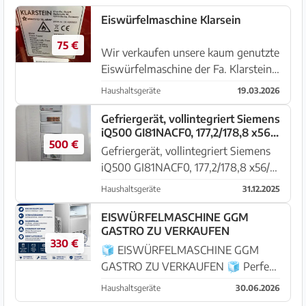
Eiswürfelmaschine Klarsein
75 €
Wir verkaufen unsere kaum genutzte
Eiswürfelmaschine der Fa. Klarstein.
Abzuholen in Porto Cristo
Haushaltsgeräte
19.03.2026
Gefriergerät, vollintegriert Siemens
iQ500 GI81NACF0, 177,2/178,8 x56/
500 €
57 x 55cm, 213L, NoFrost
Gefriergerät, vollintegriert Siemens
iQ500 GI81NACF0, 177,2/178,8 x56/
57 x 55cm, 213L, NoFrost ganz neu,
Haushaltsgeräte
31.12.2025
noch im Originalkarton. Abholung
Nähe Campos
EISWÜRFELMASCHINE GGM
GASTRO ZU VERKAUFEN
330 €
🧊 EISWÜRFELMASCHINE GGM
GASTRO ZU VERKAUFEN 🧊 Perfekt
für Gastronomie, Bar, Café, Kiosk,
Haushaltsgeräte
30.06.2026
Büro oder Eventbetrieb! ✅ Voll