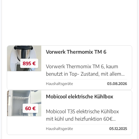
funktionsfähig ✅ Hohe Eisleistung –
bis zu 24 kg pro Tag ✅ Extrem leise
da...
Vorwerk Thermomix TM 6
895 €
Vorwerk Thermomix TM 6, kaum
benutzt in Top- Zustand, mit allem
abgebildeten Zubehör zu verkaufen.
Haushaltsgeräte
03.08.2026
Cookidoo- Abo bis Januar 2027!
Abzuholen in Cala Murada,
Mobicool elektrische Kühlbox
60 €
Mobicool T35 elektrische Kühlbox
mit kühl und heizfunktion 60€
Abholung in Cales de Mallorca
Haushaltsgeräte
05.12.2025