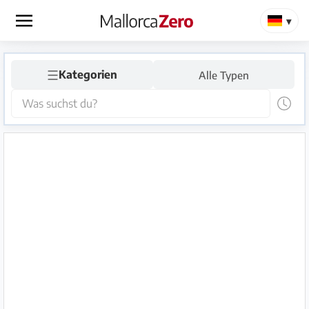
×
☰
Startseite
Kategorien
Alle Typen
Anzeige
aufgeben
Shop
Login
Registrieren
Premium
Partner