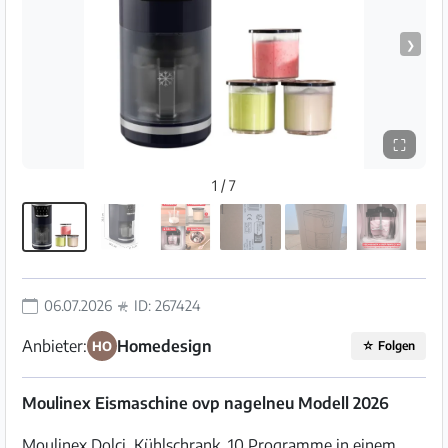
❯
⛶
1 / 7
06.07.2026
ID: 267424
Anbieter:
Homedesign
HO
☆
Folgen
Moulinex Eismaschine ovp nagelneu Modell 2026
Moulinex Dolci, Kühlschrank, 10 Programme in einem,