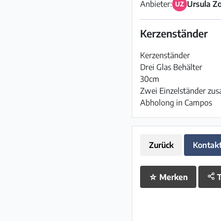
Anbieter:
Ursula Zo
UZ
Kerzenständer
Kerzenständer
Drei Glas Behälter
30cm
Zwei Einzelständer zu
Abholong in Campos
Zurück
Kontak
☆
Merken
T