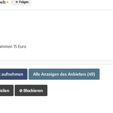
els
★
2
☆
Folgen
sammen 15 Euro
t aufnehmen
Alle Anzeigen des Anbieters (49)
eilen
⊘
Blockieren