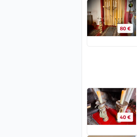
80 €
40 €