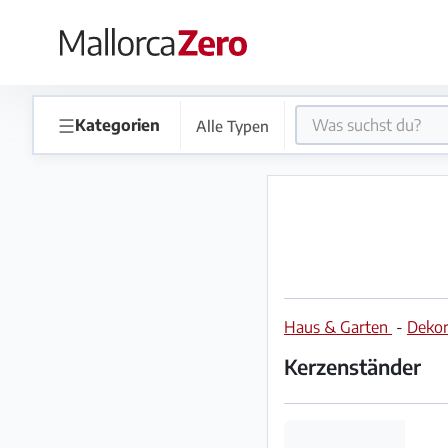
×
Startseite
☰
Kategorien
Alle Typen
Anzeige
aufgeben
Shop
Haus & Garten
-
Dekor
Login
Registrieren
Kerzenständer
Premium
Partner