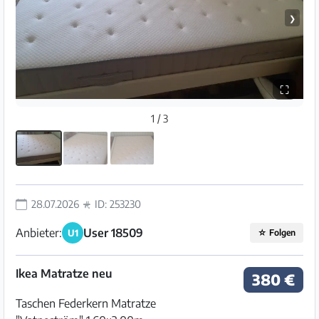
❯
⛶
1 / 3
28.07.2026
ID: 253230
Anbieter:
User 18509
U1
☆
Folgen
Ikea Matratze neu
380 €
Taschen Federkern Matratze