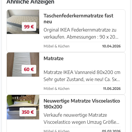
Ähnliche Anzeigen
Taschenfederkernmatratze fast
neu
99 €
Orginal IKEA Federkernmatratze zu
verkaufen. Abmessungen : 90 x 200
cm , Höhe 30 cm. Modell VESTEROY,
Möbel & Küchen
10.04.2026
mittelhart.
Matratze
60 €
Matratze IKEA Vannareid 80x200 cm
Sehr guter Zustand, wie neu! Ca. 5x
genutzt und auch immer mit einem
Möbel & Küchen
11.06.2026
Matratzen-Schutz 07007 Palma, Nou
Llevant
Neuwertige Matratze Viscoelastico
180x200
350 €
Verkaufe neuwertige Matratze
Viscoelastico wegen Umzug Größe
180x200 Perfekter Zustand (wie
Möbel & Küchen
05.03.2026