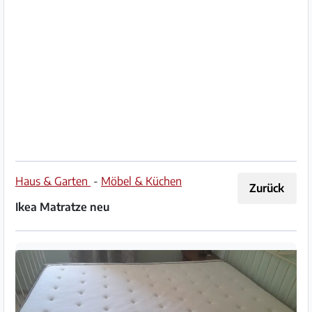
Impressum
/
Kontakt
Datenschutz
Nutzungsbedingungen
Hilfe
Haus & Garten
-
Möbel & Küchen
Zurück
&
Ikea Matratze neu
FAQ