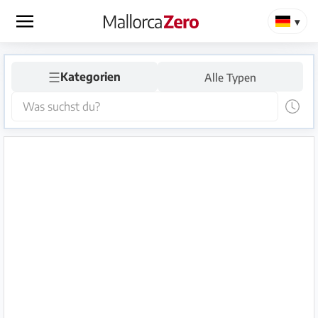
×
☰
Startseite
Kategorien
Alle Typen
Anzeige
aufgeben
Shop
Login
Registrieren
Premium
Partner