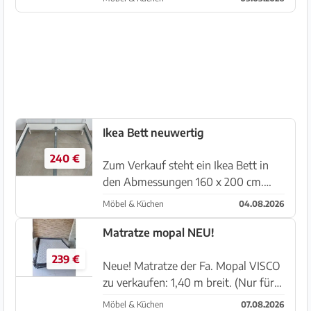
neu) Kauf im Juli zu einem Neupreis
von 700€
Ikea Bett neuwertig
240 €
Zum Verkauf steht ein Ikea Bett in
den Abmessungen 160 x 200 cm.
Ausführung Aluminium/Holz in
Möbel & Küchen
04.08.2026
Weiß mit Lattenrost. Dieses Bett
befindet sich bei uns im
Matratze mopal NEU!
Gästezimmer und wurde insgesamt 3
239 €
Wochen in d...
Neue! Matratze der Fa. Mopal VISCO
zu verkaufen: 1,40 m breit. (Nur für
Foto ausgepackt) Mit Rechnung.
Möbel & Küchen
07.08.2026