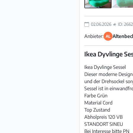
02.06.2026
ID: 266
Anbieter:
Altenbec
AL
Ikea Dyvlinge Se
Ikea Dyvlinge Sessel
Dieser moderne Designe
und der Drehsockel sorg
Sessel ist in einwandf
Farbe Grün
Material Cord
Top Zustand
Abholpreis 120 VB
STANDORT SINEU
Bei Interesse bitte PN