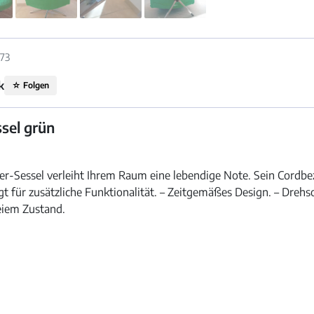
273
k
☆
Folgen
ssel grün
r-Sessel verleiht Ihrem Raum eine lebendige Note. Sein Cordbez
t für zusätzliche Funktionalität. – Zeitgemäßes Design. – Dreh
reiem Zustand.