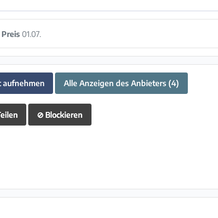
:
Preis
01.07.
t aufnehmen
Alle Anzeigen des Anbieters (4)
eilen
⊘
Blockieren