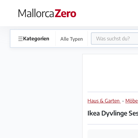
×
Startseite
☰
Kategorien
Alle Typen
Anzeige
aufgeben
Shop
Haus & Garten
-
Möbe
Login
Registrieren
Ikea Dyvlinge Se
Premium
Partner