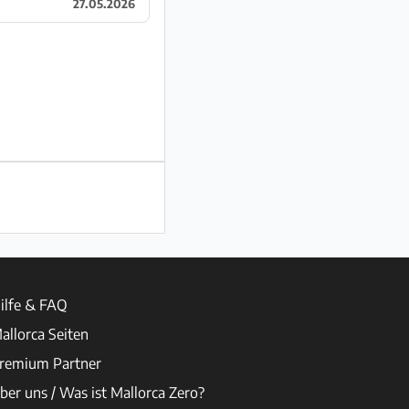
27.05.2026
ilfe & FAQ
allorca Seiten
remium Partner
ber uns / Was ist Mallorca Zero?