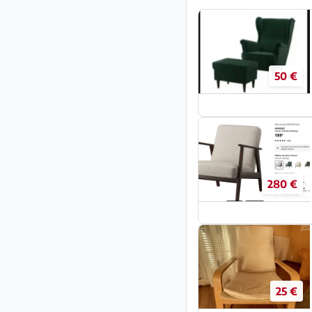
50 €
280 €
25 €