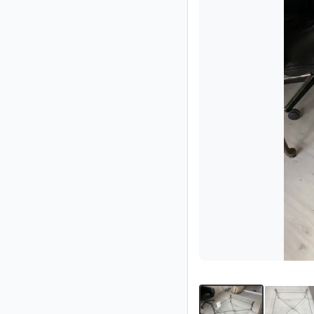
Impressum
/
Kontakt
Datenschutz
Nutzungsbedingungen
Hilfe
&
FAQ