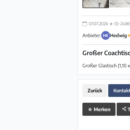
07.07.2026
ID: 2436
Anbieter:
Hedwig
HE
Großer Coachtis
Großer Glastisch (1,10 
Zurück
Kontak
☆
Merken
T