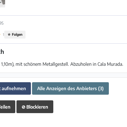
95
★
1
☆
Folgen
ch
x 1,10m), mit schönem Metallgestell. Abzuholen in Cala Murada.
t aufnehmen
Alle Anzeigen des Anbieters (3)
eilen
⊘
Blockieren