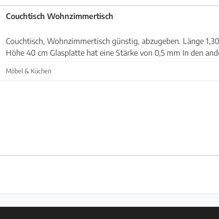
Couchtisch Wohnzimmertisch
Couchtisch, Wohnzimmertisch günstig, abzugeben. Länge 1,30 m Breite 70 cm
Höhe 40 cm Glasplatte hat eine Stärke von 0,5 mm In den anderen Anzeigen haben
wir noch den passenden Esstisch mit Stühlen ...
Möbel & Küchen