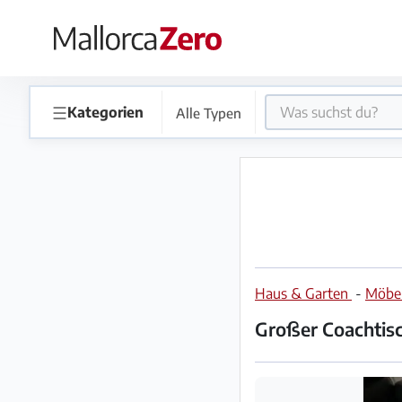
×
Startseite
☰
Kategorien
Alle Typen
Anzeige
aufgeben
Shop
Haus & Garten
-
Möbe
Login
Registrieren
Großer Coachtis
Premium
Partner