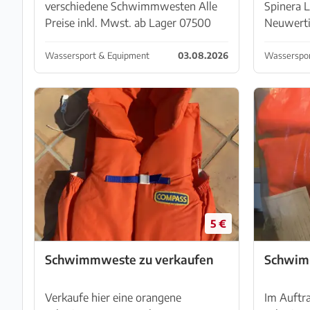
verschiedene Schwimmwesten Alle
Spinera 
Preise inkl. Mwst. ab Lager 07500
Neuwerti
Manacor, General Barcello 47,
Bootswec
Versand erst ab 50,- Euro
349,- Eur
Wassersport & Equipment
03.08.2026
Wasserspor
Einkaufswert, zzgl. 5 Euro
mit einer
Verpackung zzgl. Versandkosten. Alle
die beide
Artikel mehrf...
mehrere..
5 €
Schwimmweste zu verkaufen
Schwim
Verkaufe hier eine orangene
Im Auftra