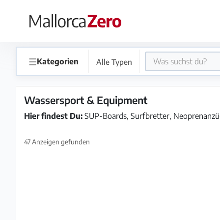
×
Startseite
☰
Kategorien
Alle Typen
Anzeige
aufgeben
Wassersport & Equipment
Shop
Hier findest Du:
SUP-Boards, Surfbretter, Neoprenanzüg
47 Anzeigen gefunden
Login
Registrieren
Premium
Partner