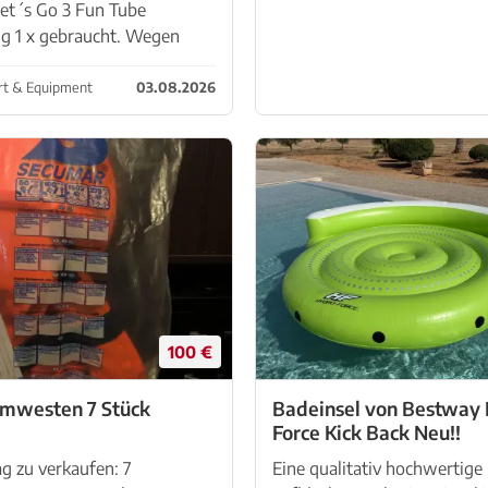
Let´s Go 3 Fun Tube
g 1 x gebraucht. Wegen
hsel abzugeben. NP war
o. Dieser Tube ist komplett
t & Equipment
03.08.2026
 Nylonhülle umschlossen,
n Zugösen sind an
.
100 €
mwesten 7 Stück
Badeinsel von Bestway Hydro-
Force Kick Back Neu!!
g zu verkaufen: 7
Eine qualitativ hochwertige