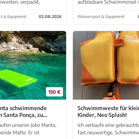
esten, verpackt,
aufblasbare Schwimminsel 
t Abhokung Cala Millor
Limonengrün für bis zu 5 P
mit einer maximalen Tragkr
t & Equipment
02.08.2026
Wassersport & Equipment
ca. 450 kg Enthält bequeme
Rückenlehnen, 5 integrierte
Getränkehalter sow...
150 €
anta schwimmende
Schwimmweste für klei
Kinder, Neo Splash!
en
aufen unseren Jobe Manta,
Ich verkaufe eine gebrauchte
e Matte. Er ist
fast neuwertige, Schwimmw