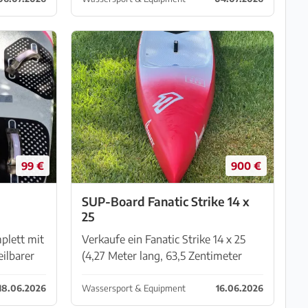
88
Vergleich zu den Inflateables ein
ungleich stabileres Fahrverha...
99 €
900 €
SUP-Board Fanatic Strike 14 x
25
plett mit
Verkaufe ein Fanatic Strike 14 x 25
eilbarer
(4,27 Meter lang, 63,5 Zentimeter
breit) SUP-Board in sehr gutem,
wenig gebrauchtem Zustand. Das
18.06.2026
Wassersport & Equipment
16.06.2026
Strike ist ein Flat Water Race Board