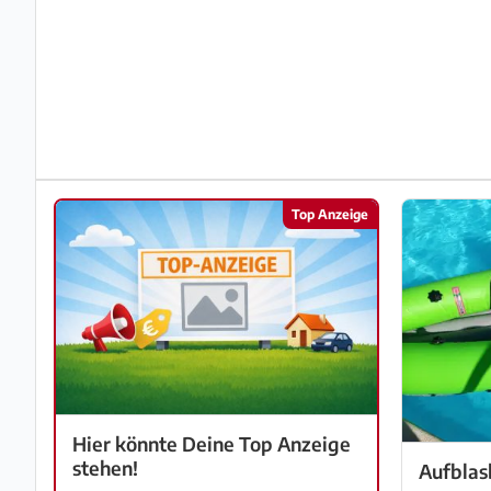
Impressum
/
Kontakt
Datenschutz
Top Anzeige
Nutzungsbedingungen
Hilfe
&
FAQ
Hier könnte Deine Top Anzeige
stehen!
Aufblas