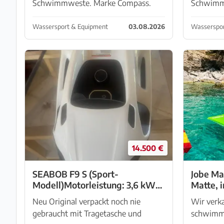
Schwimmweste. Marke Compass.
Schwimmw
Mit Trillerpfeife.Standort 07240 Sant
unbenutz
Joan. Bitte achten Sie auch auf meine
Wassersport & Equipment
03.08.2026
Wasserspor
anderen Angebote.
14.500 €
SEABOB F9 S (Sport-
Jobe M
Modell)Motorleistung: 3,6 kW
Matte, in Santa Ponça, zu
(ca. 4,9 PS)Schubkraft: Bis zu 84
verkauf
Neu Original verpackt noch nie
Wir verk
TP
gebraucht mit Tragetasche und
schwimmend