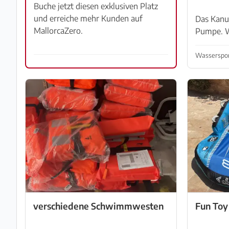
Buche jetzt diesen exklusiven Platz
und erreiche mehr Kunden auf
Das Kanu 
MallorcaZero.
Pumpe. W
geprüft, o
Könnte es
Wasserspor
wirklich 
abgeholt
verschiedene Schwimmwesten
Fun Toy