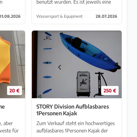
in
benutzt wurden. Es ist jeweils eine
ersonen
Pumpe und eine Tasche dabei. Preis
aft von
pro Stück 160€ VB
01.08.2026
Wassersport & Equipment
28.07.2026
20 €
250 €
ne
STORY Division Aufblasbares
1Personen Kajak
, aber
Zum Verkauf steht ein hochwertiges
este für
aufblasbares 1Personen Kajak der