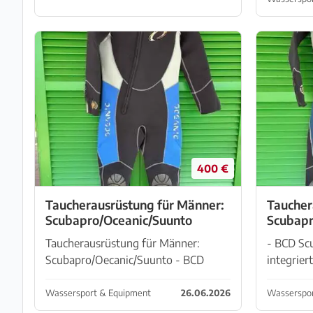
400 €
Taucherausrüstung für Männer:
Taucher
Scubapro/Oceanic/Suunto
Scubapr
Taucherausrüstung für Männer:
- BCD Scu
Scubapro/Oecanic/Suunto - BCD
integrier
Scubapro "Equator", Size "L" mit
Lungenau
integrierten Gewichttaschen -
gewartet
Wassersport & Equipment
26.06.2026
Wasserspor
Lungenautomat Scubapro (muss
und Inter