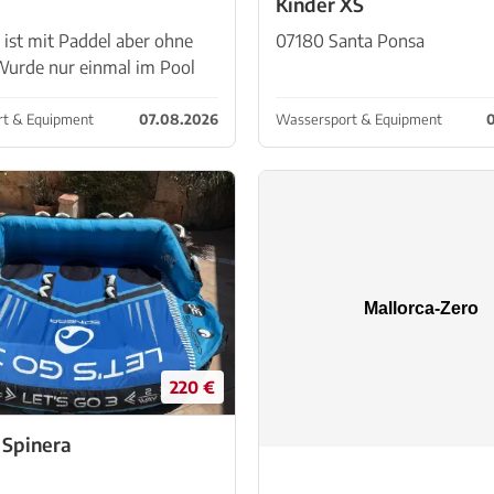
Kinder XS
ist mit Paddel aber ohne
07180 Santa Ponsa
urde nur einmal im Pool
b alles noch heile ist.
 krankheitsbedingt nie
t & Equipment
07.08.2026
Wassersport & Equipment
0
benutzen. Kann bei Sineu
 werden
220 €
 Spinera