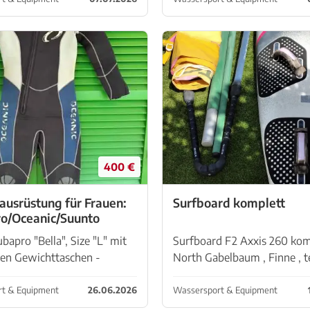
Alcudia Whatsapp 6062229
400 €
ausrüstung für Frauen:
Surfboard komplett
o/Oceanic/Suunto
bapro "Bella", Size "L" mit
Surfboard F2 Axxis 260 kom
ten Gewichttaschen -
North Gabelbaum , Finne , t
tomat Scubapro (muss
Mast , 6,0 qm Segel
 werden) mit Din-Anschluss
,Mastverlängerung , kurzen
t & Equipment
26.06.2026
Wassersport & Equipment
national Adapter mit
Surfanzug Trapez .