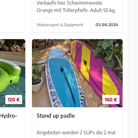
Verkaufe hier Schwimmweste.
Orange mit Trillerpfeife. Adult 55 kg,
95 N. Marke Lalizas. Standort 07240
Sant Joan. Achten Sie bitte auch auf
Wassersport & Equipment
03.08.2026
meine anderen Anzeigen.
120 €
160 €
Stand up padle
Angeboten werden 2 SUPs die 2 mal