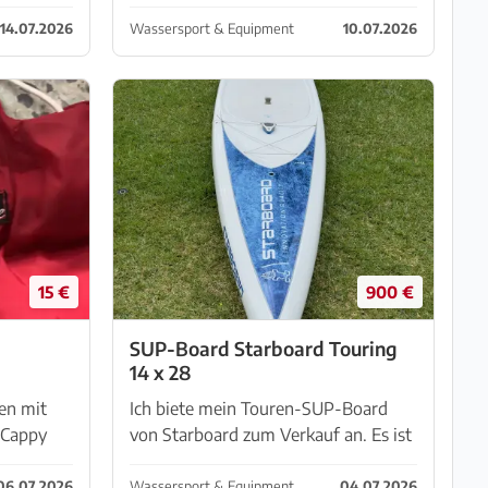
 an! 11-19
Marke STORY. Größe 325cm lang.
ziert!
Komplett mit Transporttasche,
14.07.2026
Wassersport & Equipment
10.07.2026
en
Pumpe und Paddel. Es ist neu und
wurde nur zum Test einmal zu
Wasser ...
15 €
900 €
SUP-Board Starboard Touring
14 x 28
en mit
Ich biete mein Touren-SUP-Board
e Cappy
von Starboard zum Verkauf an. Es ist
30€ pro
ein Composite-Board, also kein Board
 oder
zum aufpumpen, daher hat es im
06.07.2026
Wassersport & Equipment
04.07.2026