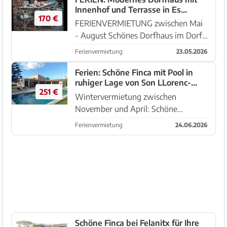
Innenhof und Terrasse in Es
Ummauerter Innenhof von ...
170 €
LLombards - DH 12 FZ
FERIENVERMIETUNG zwischen Mai
- August Schönes Dorfhaus im Dorfe
Es LLombards - auf einer Ebene,
Ferienvermietung
23.05.2026
welches komplett saniert und stilvoll
eingerichet wurde. Aussengelände:
Ferien: Schöne Finca mit Pool in
ruhiger Lage von Son LLorenc-
Ummauerter Innenhof von ...
251 €
Norden Mallorcas --- F 03 FZ
Wintervermietung zwischen
November und April: Schöne
rustikale Farm in Sant Lorenç. Das
Ferienvermietung
24.06.2026
offene Grundstück befindet sich in
einer Anhöhe mit schönem Weitblick
die Umgebung und die Berge Im
Au...
Schöne Finca bei Felanitx für Ihre