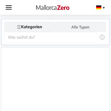
×
☰
Startseite
Kategorien
Alle Typen
Anzeige
aufgeben
Shop
Login
Registrieren
Premium
Partner