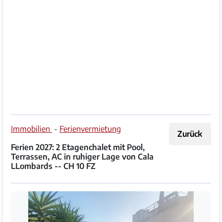
Impressum
/
Kontakt
Datenschutz
Nutzungsbedingungen
Hilfe
Immobilien
-
Ferienvermietung
Zurück
&
Ferien 2027: 2 Etagenchalet mit Pool,
FAQ
Terrassen, AC in ruhiger Lage von Cala
LLombards -- CH 10 FZ