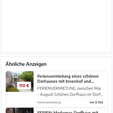
Ähnliche Anzeigen
Ferienvermietung eines schönen
Dorhauses mit Innenhof und
170 €
Terrasse in Es LLombards --- DH
FERIENVERMIETUNG zwischen Mai
12 FZ
- August Schönes Dorfhaus im Dorfe
Es LLombards - auf einer Ebene,
Ferienvermietung
vor 8 Std.
welches komplett saniert und stilvoll
eingerichet wurde. Aussengelände:
FERIEN: Modernes Dorfhaus mit