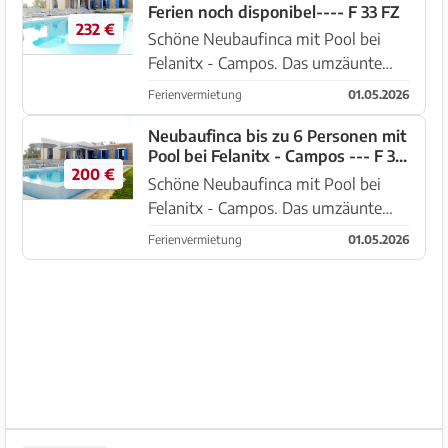
Ferien noch disponibel---- F 33 FZ
232 €
Schöne Neubaufinca mit Pool bei
Felanitx - Campos. Das umzäunte
Grundstück von 19.000 m2 ein
Ferienvermietung
01.05.2026
automatisches Einfahrtstor und
genügend Stellplätze. Es hat eine
Neubaufinca bis zu 6 Personen mit
Pool bei Felanitx - Campos --- F 33
angenehme Terrasse mit Markise am
200 €
FZ
...
Schöne Neubaufinca mit Pool bei
Felanitx - Campos. Das umzäunte
Grundstück von 19.000 m2 ein
Ferienvermietung
01.05.2026
automatisches Einfahrtstor und
genügend Stellplätze. Es hat eine
angenehme Terrasse mit Markise am
A...