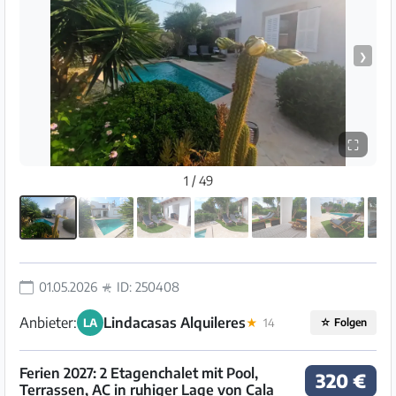
❯
⛶
1 / 49
01.05.2026
ID: 250408
Anbieter:
Lindacasas Alquileres
LA
★
14
☆
Folgen
Ferien 2027: 2 Etagenchalet mit Pool,
320 €
Terrassen, AC in ruhiger Lage von Cala