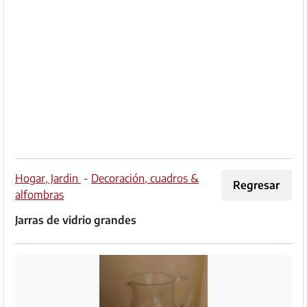
Socio
Premium
Aviso
legal
/
Contacto
Privacidad
Hogar, Jardin
-
Decoración, cuadros &
Regresar
alfombras
Términos
Jarras de vidrio grandes
de
uso
Ayuda
y