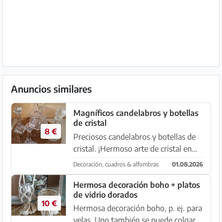
Anuncios similares
Magníficos candelabros y botellas
de cristal
8 €
Preciosos candelabros y botellas de
cristal. ¡Hermoso arte de cristal en
perfecto estado! Para ser entregados
Decoración, cuadros & alfombras
01.08.2026
individualmente o en conjunto.
07180 Santa Ponsa
Hermosa decoración boho + platos
de vidrio dorados
10 €
Hermosa decoración boho, p. ej. para
velas. Uno también se puede colgar.