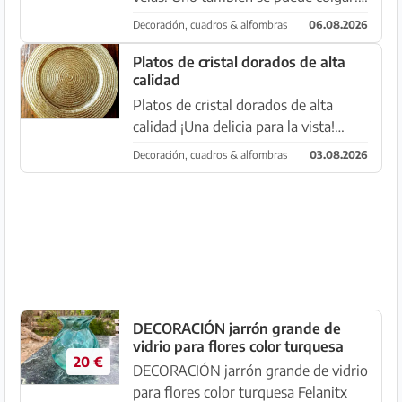
Aprox. 8 x 11 cm. Ambos por solo 10
Decoración, cuadros & alfombras
06.08.2026
€ Los 4 platos de vidrio dorados de
calidad profesional para hostelería 8
Platos de cristal dorados de alta
calidad
€ cada uno. (L...
Platos de cristal dorados de alta
calidad ¡Una delicia para la vista!
Platos elegantes, pesados y grandes
Decoración, cuadros & alfombras
03.08.2026
de cristal con un atractivo decorado
dorado. ¡Absolutamente como
nuevos! Diámetro 27 cm. 4...
DECORACIÓN jarrón grande de
vidrio para flores color turquesa
20 €
DECORACIÓN jarrón grande de vidrio
para flores color turquesa Felanitx