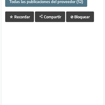
Todas las publicaciones del proveedor (52)
☆
Recordar
Compartir
⊘
Bloquear