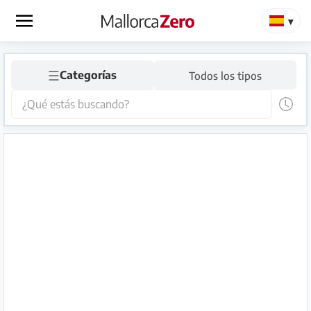
×
☰
Página
Categorías
Todos los tipos
de
inicio
Publicar
anuncio
Tienda
Iniciar
Registrarse
sesión