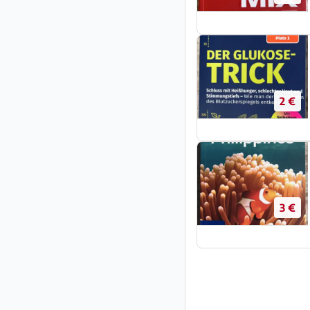
2 €
3 €