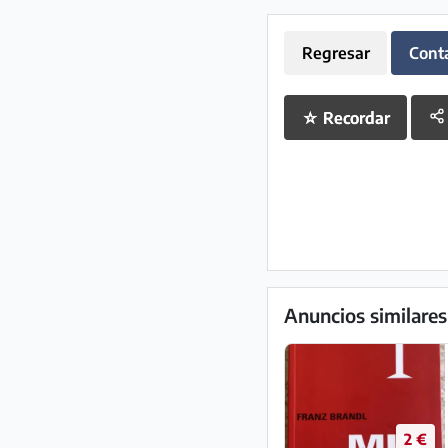
Regresar
Cont
☆
Recordar
Anuncios similares
2 €