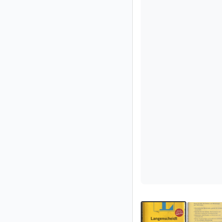
Socio
Premium
Aviso
legal
/
Contacto
Privacidad
Términos
de
uso
Ayuda
y