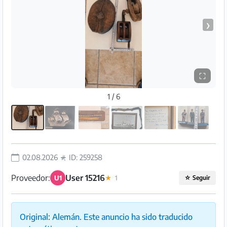
Preguntas
Frecuentes
❯
⛶
1 / 6
02.08.2026
ID: 259258
Proveedor:
User 15216
U1
★
1
☆
Seguir
Original: Alemán. Este anuncio ha sido traducido