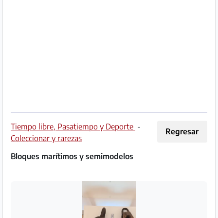
Socio
Premium
Aviso
legal
/
Contacto
Privacidad
Tiempo libre, Pasatiempo y Deporte
-
Regresar
Coleccionar y rarezas
Términos
Bloques marítimos y semimodelos
de
uso
Ayuda
y