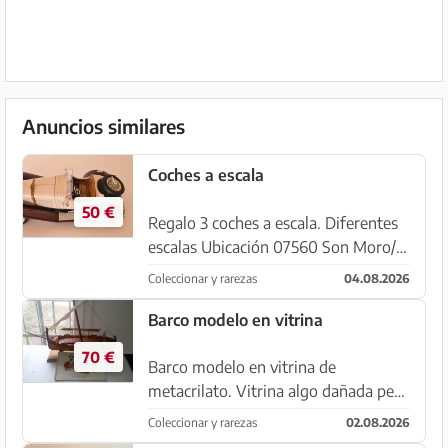
Anuncios similares
Coches a escala
50 €
Regalo 3 coches a escala. Diferentes
escalas Ubicación 07560 Son Moro/
Cala Millor
Coleccionar y rarezas
04.08.2026
Barco modelo en vitrina
70 €
Barco modelo en vitrina de
metacrilato. Vitrina algo dañada pero
usable Longitud aprox. 60 cm.
Coleccionar y rarezas
02.08.2026
Recogida en 07560 Sa Coma