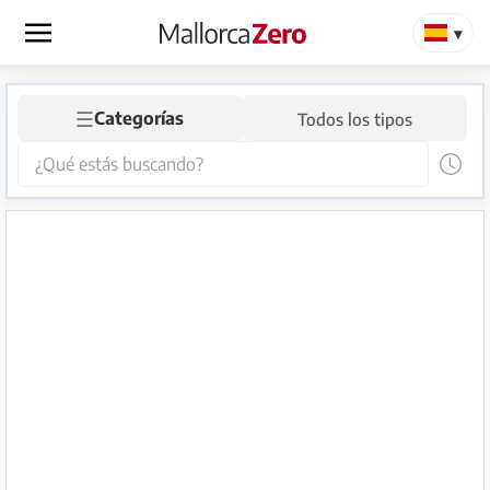
×
☰
Página
Categorías
Todos los tipos
de
inicio
Publicar
anuncio
Tienda
Iniciar
Registrarse
sesión