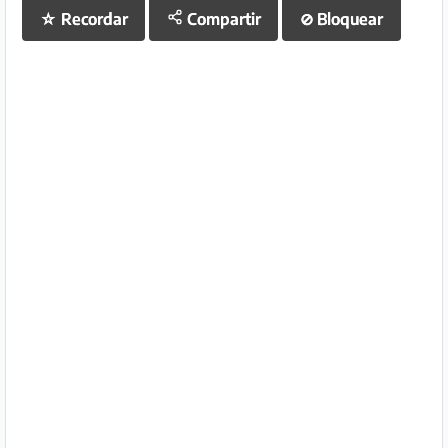
☆
Recordar
Compartir
⊘
Bloquear