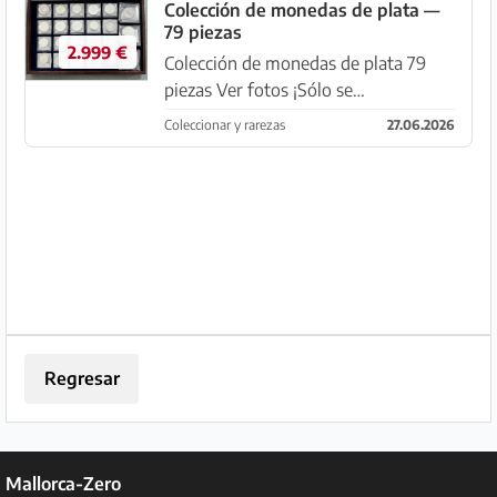
Colección de monedas de plata —
79 piezas
2.999 €
Colección de monedas de plata 79
piezas Ver fotos ¡Sólo se
entrega/vende completa! Ubicación
Coleccionar y rarezas
27.06.2026
Manacor
Regresar
Mallorca-Zero