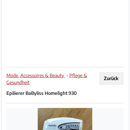
Impressum
/
Kontakt
Datenschutz
Nutzungsbedingungen
Hilfe
Mode, Accessoires & Beauty
-
Pflege &
Zurück
&
Gesundheit
FAQ
Epilierer BaByliss Homelight 930