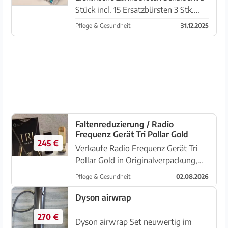
Stück incl. 15 Ersatzbürsten 3 Stk.
Elektrische Zahnbürsten von
Pflege & Gesundheit
31.12.2025
Sensident (Müllermarkt), gebraucht.
Anleitungen incl. 2 Stk.
Ladestationen 15 Stk. Ersatzbürs...
Faltenreduzierung / Radio
Frequenz Gerät Tri Pollar Gold
245 €
Verkaufe Radio Frequenz Gerät Tri
Pollar Gold in Originalverpackung,
zur Faltenreduzierung /
Pflege & Gesundheit
02.08.2026
Kollagenbildung für Gesicht,
Kinn/Halspartie,
Dyson airwrap
incl.Gel,Bedienungsanleitung Auch
270 €
für Kosmetikstudio/Schön...
Dyson airwrap Set neuwertig im