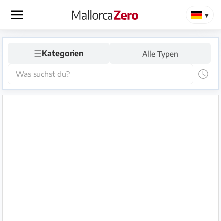
×
☰
Startseite
Kategorien
Alle Typen
Anzeige
aufgeben
Shop
Login
Registrieren
Premium
Partner