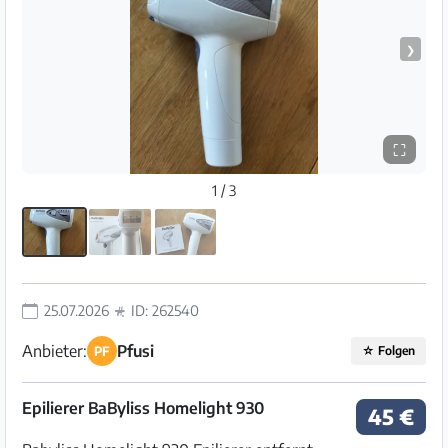
❯
⛶
1 / 3
25.07.2026
ID: 262540
Anbieter:
Pfusi
PF
☆
Folgen
Epilierer BaByliss Homelight 930
45 €