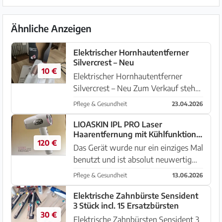
Ähnliche Anzeigen
Elektrischer Hornhautentferner
Silvercrest – Neu
10 €
Elektrischer Hornhautentferner
Silvercrest – Neu Zum Verkauf steht
ein neuwertiger, originalverpackter
Pflege & Gesundheit
23.04.2026
elektrischer Hornhautentferner von
Silvercrest. Ideal zur sanften
LIOASKIN IPL PRO Laser
Haarentfernung mit Kühlfunktion,
Glättung von Füßen, Händen un...
120 €
wie neu
Das Gerät wurde nur ein einziges Mal
benutzt und ist absolut neuwertig
und hat 300 € gekostet. Ich möchte
Pflege & Gesundheit
13.06.2026
noch 120 € dafür.
Elektrische Zahnbürste Sensident
3 Stück incl. 15 Ersatzbürsten
30 €
Elektrische Zahnbürsten Sensident 3