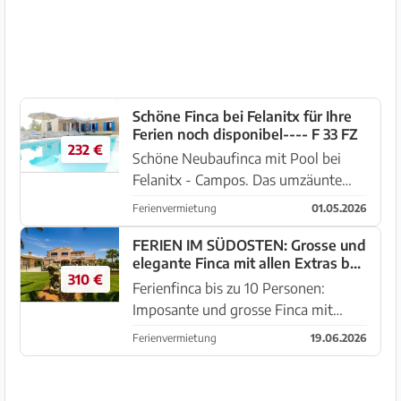
angenehme Terrasse mit Markise am
A...
Schöne Finca bei Felanitx für Ihre
Ferien noch disponibel---- F 33 FZ
232 €
Schöne Neubaufinca mit Pool bei
Felanitx - Campos. Das umzäunte
Grundstück von 19.000 m2 ein
Ferienvermietung
01.05.2026
automatisches Einfahrtstor und
genügend Stellplätze. Es hat eine
FERIEN IM SÜDOSTEN: Grosse und
elegante Finca mit allen Extras bei
angenehme Terrasse mit Markise am
310 €
Ses Salines - Colonia - F 37 FZ
...
Ferienfinca bis zu 10 Personen:
Imposante und grosse Finca mit
Rasengarten, Terrassen, Pool und
Ferienvermietung
19.06.2026
BBQ zwischen Ses Salines und
Colonia Sant Jordi. Das Haus liegt auf
einem ummauertem Grundstück