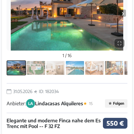
❯
⛶
1 / 16
31.05.2026
ID: 182034
Anbieter:
Lindacasas Alquileres
LA
★
15
☆
Folgen
Elegante und moderne Finca nahe dem Es
550 €
Trenc mit Pool -- F 32 FZ