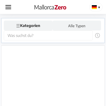
×
☰
Startseite
Kategorien
Alle Typen
Anzeige
aufgeben
Shop
Login
Registrieren
Premium
Partner