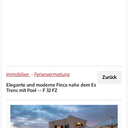
Impressum
/
Kontakt
Datenschutz
Nutzungsbedingungen
Hilfe
Immobilien
-
Ferienvermietung
Zurück
&
Elegante und moderne Finca nahe dem Es
FAQ
Trenc mit Pool -- F 32 FZ