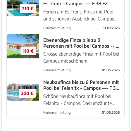
Es Trenc - Campos --- F 38 FZ
210 €
Ferien am Es Trenc: Finca mit Pool
und schönem Ausblick bei Campos -
Es Trenc --- F 38 FZ Schöne,
Ferienvermietung
31.07.2026
zweistöckige Finca mit Pool und
Heizung zwischen Campos und SES
Ebenerdige Finca b is zu 8
Personen mit Pool bei Campos -- F
Covetes - Es Trenc. Das Haus bef...
110 €
35 FZ
Grosse ebenerdige Finca mit Pool bei
Campos mit schönem
Landschaftsausblick. Es hat ein
Ferienvermietung
01.05.2026
gepflegten Garten mit Pool, BBQ,
Liegewiese mit genügend
Neubaufinca bis zu 6 Personen mit
Pool bei Felanitx - Campos --- F 33
Liegestühlen, grosse überdachte
200 €
FZ
luftige Terrasse. St...
Schöne Neubaufinca mit Pool bei
Felanitx - Campos. Das umzäunte
Grundstück von 19.000 m2 ein
Ferienvermietung
01.05.2026
automatisches Einfahrtstor und
genügend Stellplätze. Es hat eine