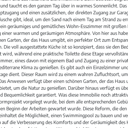
 und taucht es den ganzen Tag über in warmes Sonnenlicht. Da
tzugang und einen zusätzlichen, der direkten Zugang zur Garag
usche gibt, ideal, um den Sand nach einem Tag am Strand zu en
e ein geräumiges und gemütliches Wohn-Esszimmer mit großen F
ng einer warmen und geräumigen Atmosphäre. Von hier aus habe
nen Garten, der das Haus umgibt, ein perfekter Ort zum Entspa
n. Die voll ausgestattete Küche ist so konzipiert, dass sie den B
wird, während eine praktische Toilette diese Etage vervollständ
zimmer, eines davon mit eigenem Bad und Zugang zu einer privat
editerrane Klima zu genießen. Es gibt auch ein Einzelzimmer und
age dient. Dieser Raum wird zu einem wahren Zufluchtsort, um
Das Anwesen verfügt über einen schönen Garten, der das Haus u
etet, um die Natur zu genießen. Darüber hinaus verfügt es übe
d Bequemlichkeit garantiert. Was diese Immobilie noch attraktiv
formprojekt vorgelegt wurde, bei dem alle entsprechenden Geb
 den Beginn der Arbeiten gewartet wurde. Diese Reform, die den
beinhaltet die Möglichkeit, einen Swimmingpool zu bauen und v
ch auf die Verbesserung des Komforts und der Geräumigkeit des 