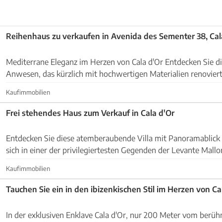
Reihenhaus zu verkaufen in Avenida des Sementer 38, Cal
Mediterrane Eleganz im Herzen von Cala d'Or Entdecken Sie dieses exklusive
Anwesen, das kürzlich mit hochwertigen Materialien renovier
diejenigen konzipiert wurde, die Komfort, Stil ...
Kaufimmobilien
Frei stehendes Haus zum Verkauf in Cala d'Or
Entdecken Sie diese atemberaubende Villa mit Panoramablick 
sich in einer der privilegiertesten Gegenden der Levante Mallo
Immobilie bietet Ihnen ein außergewöhnli...
Kaufimmobilien
Tauchen Sie ein in den ibizenkischen Stil im Herzen von Ca
In der exklusiven Enklave Cala d'Or, nur 200 Meter vom berü