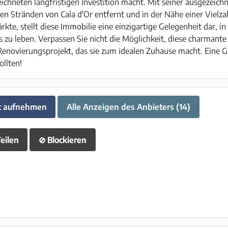
ichneten langfristigen Investition macht. Mit seiner ausgezeic
n Stränden von Cala d'Or entfernt und in der Nähe einer Vielza
te, stellt diese Immobilie eine einzigartige Gelegenheit dar, in 
 zu leben. Verpassen Sie nicht die Möglichkeit, diese charmante 
enovierungsprojekt, das sie zum idealen Zuhause macht. Eine Gel
ollten!
t aufnehmen
Alle Anzeigen des Anbieters (14)
eilen
⊘
Blockieren