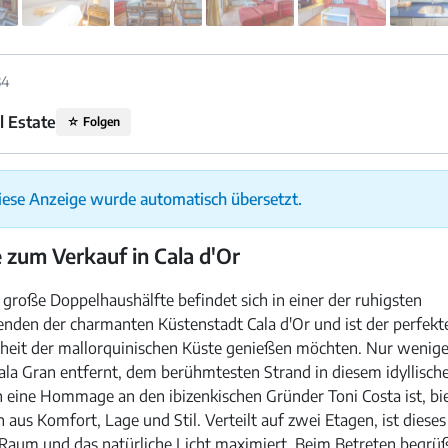
34
l Estate
☆
Folgen
Diese Anzeige wurde automatisch übersetzt.
 zum Verkauf in Cala d'Or
 große Doppelhaushälfte befindet sich in einer der ruhigsten
nden der charmanten Küstenstadt Cala d'Or und ist der perfekte
nheit der mallorquinischen Küste genießen möchten. Nur weni
ala Gran entfernt, dem berühmtesten Strand in diesem idyllisc
 eine Hommage an den ibizenkischen Gründer Toni Costa ist, bi
 aus Komfort, Lage und Stil. Verteilt auf zwei Etagen, ist diese
n Raum und das natürliche Licht maximiert. Beim Betreten begrü