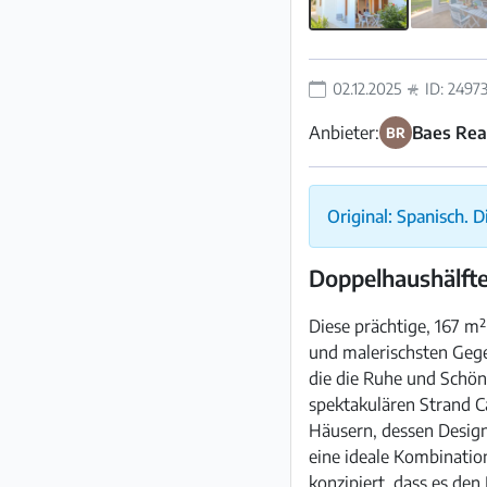
02.12.2025
ID: 2497
Anbieter:
Baes Rea
BR
Original: Spanisch. 
Doppelhaushälfte
Diese prächtige, 167 m²
und malerischsten Gege
die die Ruhe und Schö
spektakulären Strand C
Häusern, dessen Design
eine ideale Kombination
konzipiert, dass es de