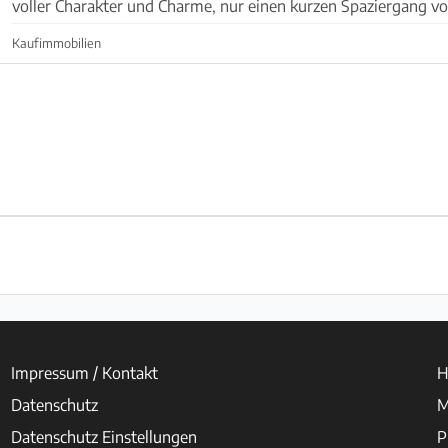
voller Charakter und Charme, nur einen kurzen Spaziergang 
Marktplatz von Santanyí entfernt. Dieses einz...
Kaufimmobilien
Impressum / Kontakt
H
Datenschutz
M
Datenschutz Einstellungen
P