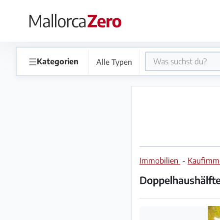
×
Startseite
☰
Kategorien
Alle Typen
Anzeige
aufgeben
Shop
Immobilien
-
Kaufimmo
Login
Registrieren
Doppelhaushälfte
Premium
Partner