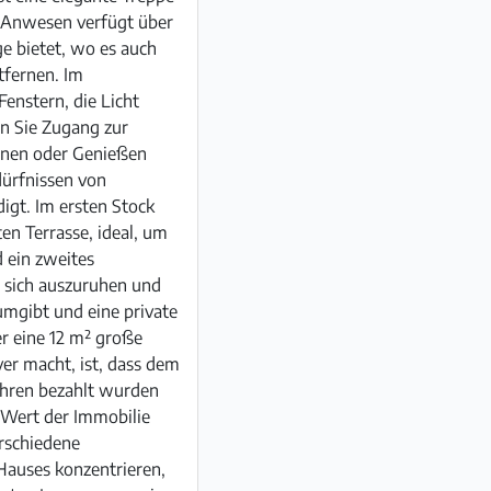
s Anwesen verfügt über
e bietet, wo es auch
tfernen. Im
enstern, die Licht
n Sie Zugang zur
nnen oder Genießen
edürfnissen von
igt. Im ersten Stock
en Terrasse, ideal, um
 ein zweites
 sich auszuruhen und
mgibt und eine private
r eine 12 m² große
er macht, ist, dass dem
ühren bezahlt wurden
 Wert der Immobilie
erschiedene
Hauses konzentrieren,