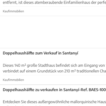
entfernt, ist dieses atemberaubende Einfamilienhaus der perfe
diejenigen, die Luxus, Komfort und authentischen me...
Kaufimmobilien
Doppelhaushälfte zum Verkauf in Santanyí
Dieses 140 m² große Stadthaus befindet sich am Eingang von
verbindet auf einem Grundstück von 210 m² traditionellen Ch
modernem Komfort. Aufteilung und Räume: -Helles Wohn...
Kaufimmobilien
Doppelhaushälfte zu verkaufen in Santanyí-Ref. BAES-10
Entdecken Sie dieses außergewöhnliche mallorquinische Haus