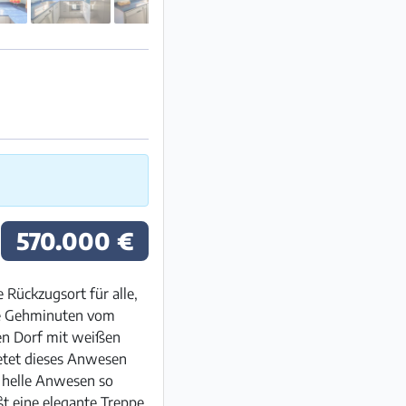
570.000 €
 Rückzugsort für alle,
ge Gehminuten vom
hen Dorf mit weißen
etet dieses Anwesen
s helle Anwesen so
ßt eine elegante Treppe