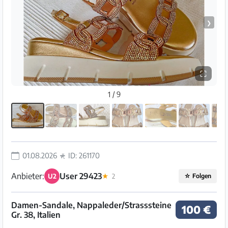
❯
⛶
1 / 9
01.08.2026
ID: 261170
Anbieter:
User 29423
U2
★
2
☆
Folgen
Damen-Sandale, Nappaleder/Strasssteine
100 €
Gr. 38, Italien