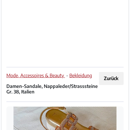
Impressum
/
Kontakt
Datenschutz
Nutzungsbedingungen
Hilfe
Mode, Accessoires & Beauty
-
Bekleidung
Zurück
&
Damen-Sandale, Nappaleder/Strasssteine
FAQ
Gr. 38, Italien