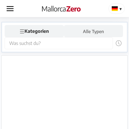
×
☰
Startseite
Kategorien
Alle Typen
Anzeige
aufgeben
Shop
Login
Registrieren
Premium
Partner