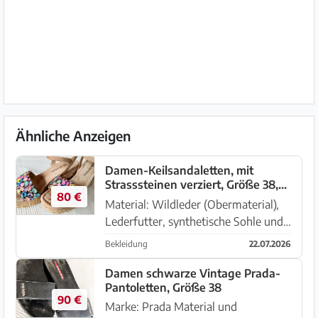
Ähnliche Anzeigen
Damen-Keilsandaletten, mit
Strasssteinen verziert, Größe 38,
80 €
Marke Alma en Pena
Material: Wildleder (Obermaterial),
Lederfutter, synthetische Sohle und
Decksohle Details: Mehrfarbige
Bekleidung
22.07.2026
Kristall- und Strasssteinverzierung
auf dem Vorderriemen, geflochtene
Damen schwarze Vintage Prada-
Pantoletten, Größe 38
Jutesohle in Esparto-Optik...
90 €
Marke: Prada Material und