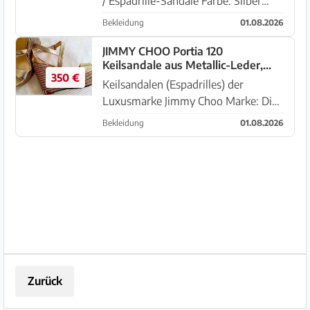
/ Espadrille-Sandale Farbe: Silber
(Silver) Details: Strassstein-
Bekleidung
01.08.2026
Verzierungen an den Riemen,
geflochtene Jute-Keilsohle
JIMMY CHOO Portia 120
Keilsandale aus Metallic-Leder,
Absatzhöhe: hohe Absätze ca. 12 cm
350 €
Größe 38
Ab...
Keilsandalen (Espadrilles) der
Luxusmarke Jimmy Choo Marke: Die
Marke Jimmy Choo ist auf der
Bekleidung
01.08.2026
Innensohle und am Absatz sichtbar.
Stil: Es handelt sich um Keilsandalen
(Wedge Sandals) oder Espadrilles...
Zurück