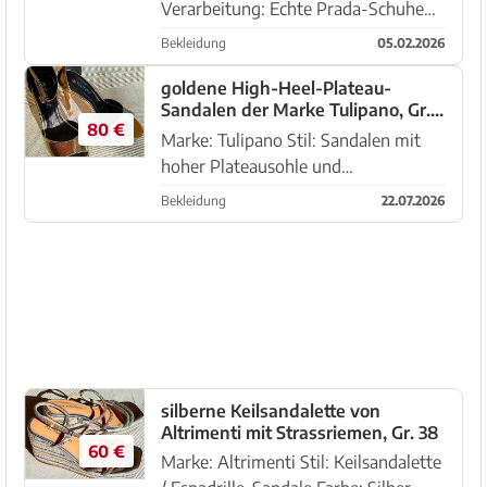
Verarbeitung: Echte Prada-Schuhe
bestehen aus hochwertigen
Bekleidung
05.02.2026
Materialien mit präzisen Nähten. Stil:
Flache Pantoletten (Slides) mit einem
goldene High-Heel-Plateau-
Sandalen der Marke Tulipano, Gr.
breiten Riemen über dem Spann
80 €
38, wie Neu
Zusta...
Marke: Tulipano Stil: Sandalen mit
hoher Plateausohle und
Stilettoabsatz Farbe: Gold Material:
Bekleidung
22.07.2026
Hochwertiges Kunstleder in
Lackoptik Details: Knöchelriemen mit
Schnalle, mandelförmige
Zehenkappe D...
silberne Keilsandalette von
Altrimenti mit Strassriemen, Gr. 38
60 €
Marke: Altrimenti Stil: Keilsandalette