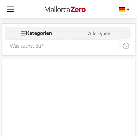
×
☰
Startseite
Kategorien
Alle Typen
Anzeige
aufgeben
Shop
Login
Registrieren
Premium
Partner