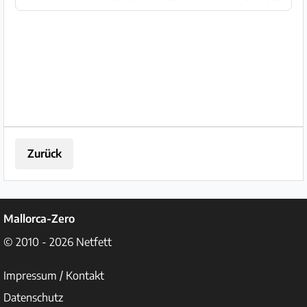
Portocolom Außenborder: Yamaha
F8FMHS Benzin-Motor
führerscheinfrei *, Kurzschaft, 8 PS,
4-Takt Außenbordmoto...
Zurück
Mallorca-Zero
© 2010 - 2026
Netfett
Impressum / Kontakt
Datenschutz