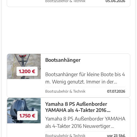
Bootszubehör & Technik
05.06.2026
unser Reservemotor. Das
Unterwasserteil fehlt, daher der
günstige Preis. Am Oberteil ist alles
komple...
Bootsanhänger
1.200 €
Bootsanhänger für kleine Boote bis 4
m. Wenig genutzt. Immer in der
Garage. Schloß. Bootszubehör, wie
Bootszubehör & Technik
07.07.2026
Anker, Schwimmwesten, Badeleiter,
Paddel, ect.
Yamaha 8 PS Außenborder
YAMAHA als 4-Takter 2016
1.750 €
Neuwertiger Zustand mit Tank
Yamaha 8 PS Außenborder YAMAHA
Abholung Portocolom
als 4-Takter 2016 Neuwertiger
Zustand mit Tank Abholung
Bootszubehör & Technik
vor 23 Std.