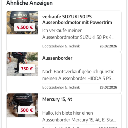
Ähnliche Anzeigen
verkaufe SUZUKI 50 PS
Aussenbordmotor mit Powertrim
4.500 €
Ich verkaufe meinen
Aussenbordmotor SUZUKI 50 Ps 4
Takter Aussenbordmotor. Der Motor
Bootszubehör & Technik
26.07.2026
ist wie neu, 660 Stunden Laufzeit,
hat Powertrim, läuft ruhig, ist
Aussenborder
sparsam im Verbrauch, springt sofort
750 €
an und i...
Nach Bootsverkauf gebe ich günstig
meinen Aussenborder HIDDA 5 PS
inclusive Transportkarre ab. Er diente
Bootszubehör & Technik
29.07.2026
lediglich als Ersatzmotor für eine
Llaut und hat sehr wenig
Mercury 15, 4t
Betriebsstunden. Gekauft 2023, NP
500 €
1...
Hallo, ich biete hier einen
Aussenborder Mercury 15, 4t, E-Start
mit wenig Betriebsstunden. Es war