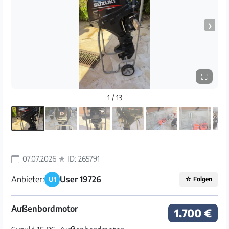
❯
⛶
1 / 13
07.07.2026
ID: 265791
Anbieter:
User 19726
U1
☆
Folgen
Außenbordmotor
1.700 €