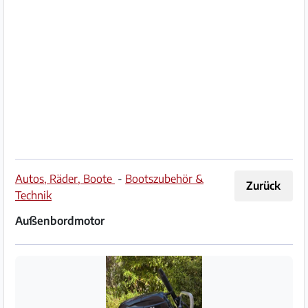
Impressum
/
Kontakt
Datenschutz
Nutzungsbedingungen
Hilfe
Autos, Räder, Boote
-
Bootszubehör &
Zurück
&
Technik
FAQ
Außenbordmotor