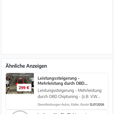
Ähnliche Anzeigen
Leistungssteigerung -
Mehrleistung durch OBD
299 €
Chiptuning -
Leistungssteigerung - Mehrleistung
Verbrauchsreduzierung
durch OBD Chiptuning - (z.B. VW
Golf TDI 90PS auf 120PS bzw.
Dienstleistungen Autos, Räder, Boote
12.07.2026
210Nm auf 260Nm) auch eine