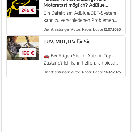
Motorstart möglich? AdBlue
249 €
System Diagnose / Problemlösung
Ein Defekt am AdBlue/DEF-System
Hilfe per APP!
kann zu verschiedenen Problemen
führen, wie z.B. einer Fehlermeldung
Dienstleistungen Autos, Räder, Boote
12.07.2026
“Bitte AdBlue/DEF-System
prüfen/Werkstatt aufsuchen” oder
TÜV, MOT, ITV für Sie
sogar zu einem fehlenden
100 €
Motorstart. Repa...
🚗 Benötigen Sie Ihr Auto in Top-
Zustand? Ich kann helfen. Ich biete
einen kompletten und zuverlässigen
Dienstleistungen Autos, Räder, Boote
16.12.2025
Service, damit Sie sich um nichts
kümmern müssen: 🔧 TÜV/MOT für
Sie – Ich bringe Ihr Fahrzeug zu...