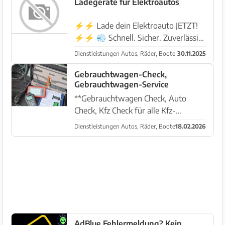
Verbrauchsreduzierung ist möglich.
Ladegeräte für Elektroautos
Je nach Fahrzeug ab 299,-€.
Weiterhin...
⚡⚡ Lade dein Elektroauto JETZT!
⚡⚡ 💨 Schnell. Sicher. Zuverlässig.
🔋 DC & AC –
Dienstleistungen Autos, Räder, Boote
30.11.2025
Höchstgeschwindigkeit und
maximale Effizienz 🏠 Für Zuhause |
Gebrauchtwagen-Check,
Gebrauchtwagen-Service
🚛 Flotten | 🏢 Unternehmen 💡
Schnelle Installation + 24/7 pe...
**Gebrauchtwagen Check, Auto
Check, Kfz Check für alle Kfz-
Marken** Sie haben bei
Dienstleistungen Autos, Räder, Boote
18.02.2026
kleinanzeigen.de, mobile.de oder auf
einem Anzeigenportal/
Autohauswebsite in Deutschland ihr
Traumauto für die Inse...
AdBlue Fehlermeldung? Kein