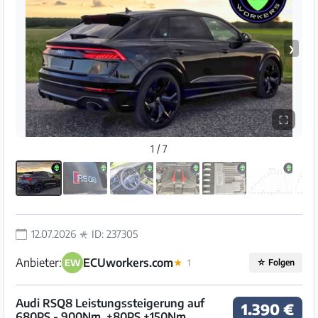
❯
⛶
1 / 7
12.07.2026
ID: 237305
Anbieter:
ECUworkers.com
EW
★
1
☆
Folgen
Audi RSQ8 Leistungssteigerung auf
1.390 €
680PS - 900Nm. +80PS +150Nm