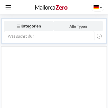
×
☰
Startseite
Kategorien
Alle Typen
Anzeige
aufgeben
Shop
Login
Registrieren
Premium
Partner