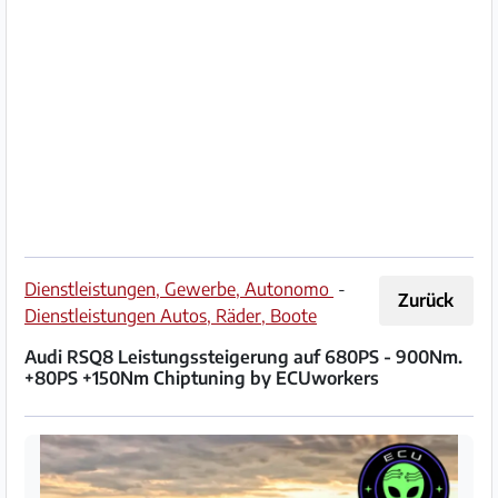
Impressum
/
Kontakt
Datenschutz
Nutzungsbedingungen
Hilfe
Dienstleistungen, Gewerbe, Autonomo
-
Zurück
&
Dienstleistungen Autos, Räder, Boote
FAQ
Audi RSQ8 Leistungssteigerung auf 680PS - 900Nm.
+80PS +150Nm Chiptuning by ECUworkers