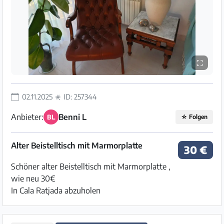
⛶
02.11.2025
ID: 257344
Anbieter:
Benni L
BL
☆
Folgen
Alter Beistelltisch mit Marmorplatte
30 €
Schöner alter Beistelltisch mit Marmorplatte ,
wie neu 30€
In Cala Ratjada abzuholen