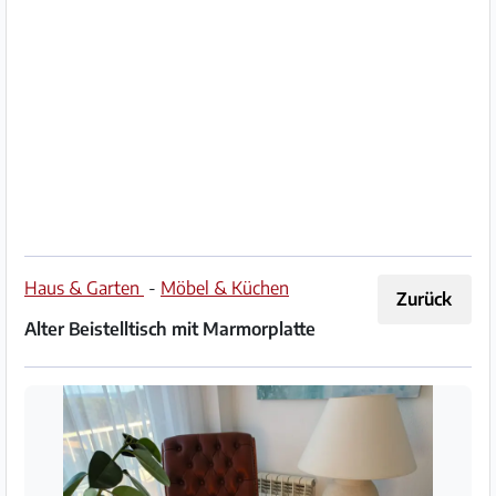
Impressum
/
Kontakt
Datenschutz
Nutzungsbedingungen
Hilfe
Haus & Garten
-
Möbel & Küchen
Zurück
&
Alter Beistelltisch mit Marmorplatte
FAQ