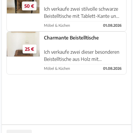
50 €
Ich verkaufe zwei stilvolle schwarze
Beistelltische mit Tablett-Kante und
Schublade. Inklusive des passenden
Möbel & Küchen
01.08.2026
geflochtenen Korbs. Ideal als
Nachttisch, Telefon- oder Flurtisch.
Charmante Beistelltische
Zustand: Sehr gut. Auch...
25 €
Ich verkaufe zwei dieser besonderen
Beistelltische aus Holz mit
Schublade. Auch einzeln abzugeben.
Möbel & Küchen
01.08.2026
Sie eignen sich wunderbar als
Pflanzentisch, Telefontisch oder
Nachttisch. VB 25€ pro Stück Ma...