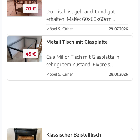
70 €
Der Tisch ist gebraucht und gut
erhalten. Maße: 60x60x60cm
Aufgrund unserer Modernisierung
Möbel & Küchen
29.07.2026
passt er leider nicht mehr zu uns.
Abholung in Cala Bona.
Metall Tisch mit Glasplatte
45 €
Cala Millor Tisch mit Glasplatte in
sehr gutem Zustand. Fixpreis
140/75/90. 45 Euro plus 2 Stühle
Möbel & Küchen
28.01.2026
gratis
Klassischer Beistelltisch