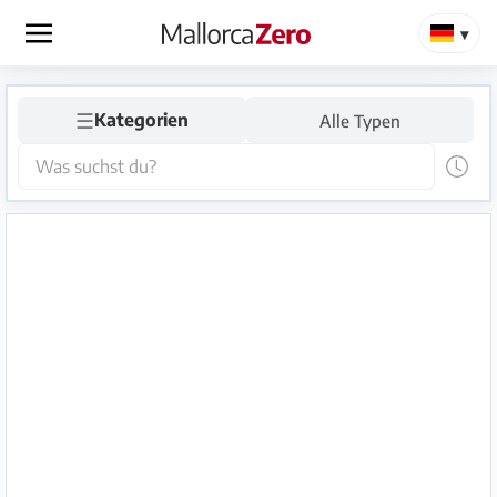
×
☰
Startseite
Kategorien
Alle Typen
Anzeige
aufgeben
Shop
Login
Registrieren
Premium
Partner