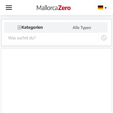
×
☰
Startseite
Kategorien
Alle Typen
Anzeige
aufgeben
Shop
Login
Registrieren
Premium
Partner