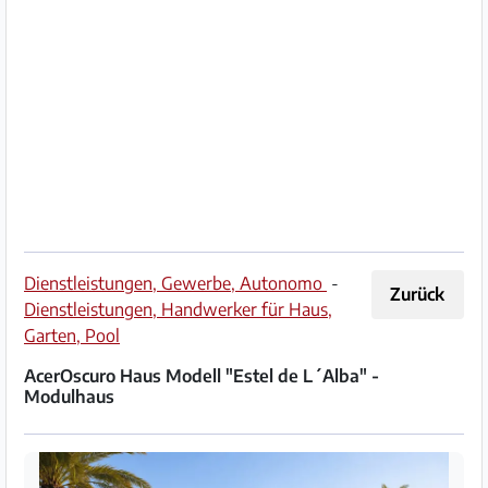
Impressum
/
Kontakt
Datenschutz
Nutzungsbedingungen
Hilfe
Dienstleistungen, Gewerbe, Autonomo
-
Zurück
&
Dienstleistungen, Handwerker für Haus,
FAQ
Garten, Pool
AcerOscuro Haus Modell "Estel de L´Alba" -
Modulhaus