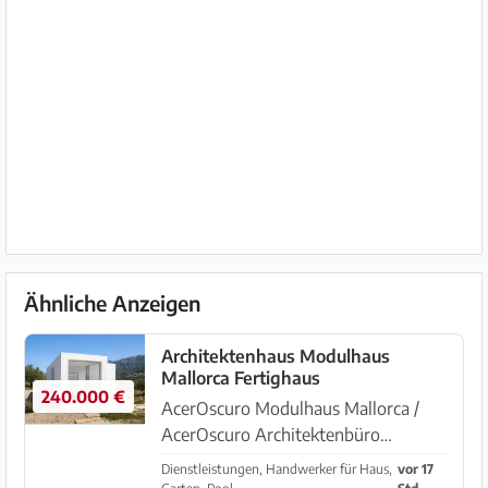
Ähnliche Anzeigen
Architektenhaus Modulhaus
Mallorca Fertighaus
240.000 €
AcerOscuro Modulhaus Mallorca /
AcerOscuro Architektenbüro
Mallorca Nachhaltig und
Dienstleistungen, Handwerker für Haus,
vor 17
energieeffizient Bauen auf Mallorca