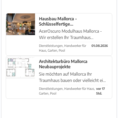
Hausbau Mallorca -
Schlüsselfertige
Niedrigenergiehäuser
AcerOscuro Modulhaus Mallorca -
Wir erstellen Ihr Traumhaus
(Bungalow, Chalet, Villa, Finca, Tiny
Dienstleistungen, Handwerker für
01.08.2026
Haus, etc.) auf Mallorca & Ibiza,
Haus, Garten, Pool
modulare Bauweise auf Basis von
Architekturbüro Mallorca
Container Modulen, individuelle
Neubauprojekte
Grun...
Sie möchten auf Mallorca Ihr
Traumhaus bauen oder vielleicht eine
Bestandsimmobilie kaufen und
Dienstleistungen, Handwerker für Haus,
vor 17
sanieren? Dann können wir Ihnen
Garten, Pool
Std.
dabei helfen, dass Ihr Traum ohne
Probleme und Enttäuschungen
Wirklichke...