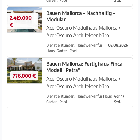
Garten, Pool
Std.
und Ibiza, modulare Bauweise auf
Bauen Mallorca - Nachhaltig -
Basis von Containermodulen,
2.419.000
Modular
Energieeffizienz ...
€
AcerOscuro Modulhaus Mallorca /
AcerOscuro Architektenbüro
Mallorca Nachhaltig und
Dienstleistungen, Handwerker für
02.08.2026
energieeffizient Bauen auf Mallorca
Haus, Garten, Pool
und Ibiza, modulare Bauweise auf
Bauen Mallorca: Fertighaus Finca
Basis von Containermodulen,
Modell "Petra"
Energieeffizienz ...
776.000 €
AcerOscuro Modulhaus Mallorca /
AcerOscuro Architektenbüro
Mallorca Nachhaltig und
Dienstleistungen, Handwerker für Haus,
vor 17
energieeffizient Bauen auf Mallorca
Garten, Pool
Std.
und Ibiza, modulare Bauweise auf
Basis von Containermodulen,
Energieeffizienz ...