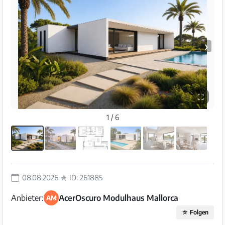
❯
⛶
1 / 6
08.08.2026
ID: 261885
Anbieter:
AcerOscuro Modulhaus Mallorca
AM
☆
Folgen