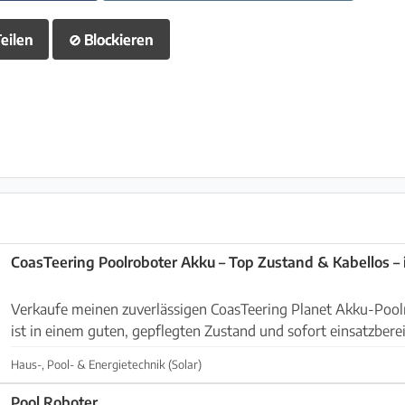
eilen
⊘
Blockieren
CoasTeering Poolroboter Akku – Top Zustand & Kabellos – 
Verkaufe meinen zuverlässigen CoasTeering Planet Akku-Pool
ist in einem guten, gepflegten Zustand und sofort einsatzber
Poolsaison! Der Roboter arbeitet komplett ...
Haus-, Pool- & Energietechnik (Solar)
Pool Roboter