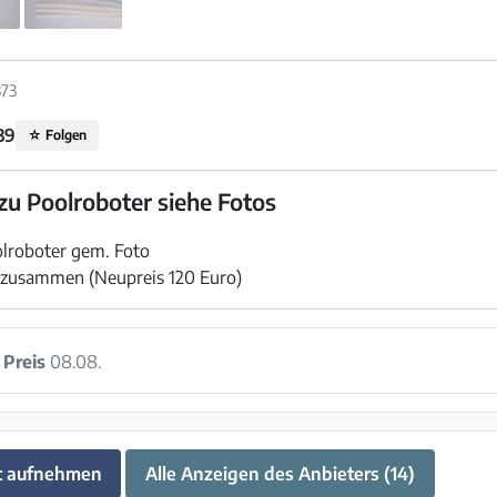
373
39
☆
Folgen
zu Poolroboter siehe Fotos
olroboter gem. Foto
tk. zusammen (Neupreis 120 Euro)
:
Preis
08.08.
t aufnehmen
Alle Anzeigen des Anbieters (14)