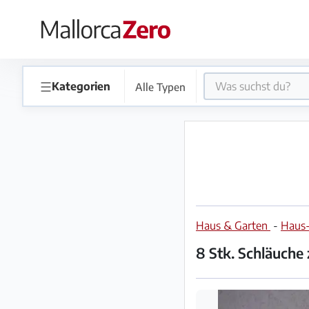
×
Startseite
☰
Kategorien
Alle Typen
Anzeige
aufgeben
Shop
Haus & Garten
-
Haus-
Login
Registrieren
8 Stk. Schläuche 
Premium
Partner